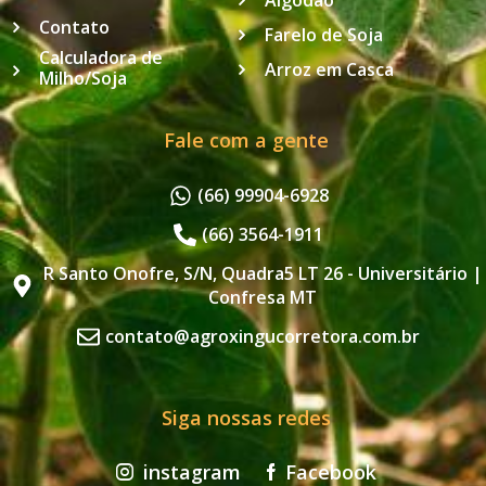
Contato
Farelo de Soja
Calculadora de
Arroz em Casca
Milho/Soja
Fale com a gente
(66) 99904-6928
(66) 3564-1911
R Santo Onofre, S/N, Quadra5 LT 26 - Universitário |
Confresa MT
contato@agroxingucorretora.com.br
Siga nossas redes
instagram
Facebook