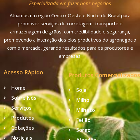
Especializada em fazer bons negócios
Atuamos na região Centro-Oeste e Norte do Brasil para
promover serviços de corretagem, transporte e
armazenagem de grãos, com credibilidade e segurança,
promovendo a interação dos elos produtivos do agronegócio
com o mercado, gerando resultados para os produtores e
empresas.
Acesso Rápido
Produtos Comercializados
Home
Soja
Sobre Nós
Milho
Serviços
Milheto
Produtos
Feijão
Cotações
Sorgo
Notíciais
Algodão