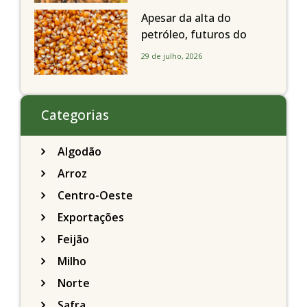
de R$ 150/sc
Apesar da alta do
petróleo, futuros do
milho recuam em
29 de julho, 2026
Chicago acompanhando
a soja nesta quarta-feira
Categorias
Algodão
Arroz
Centro-Oeste
Exportações
Feijão
Milho
Norte
Safra