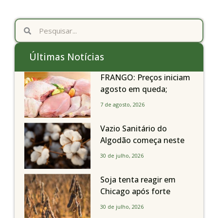
Últimas Notícias
FRANGO: Preços iniciam
agosto em queda;
exportações avançam
7 de agosto, 2026
Vazio Sanitário do
Algodão começa neste
sábado, dia 1º de agosto,
30 de julho, 2026
em todo o Estado de São
Paulo
Soja tenta reagir em
Chicago após forte
liquidação; portos
30 de julho, 2026
brasileiros seguem perto