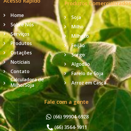
Acesso Rápido
Produtos Comercializados
Home
Soja
Sobre Nós
Milho
Serviços
Milheto
Produtos
Feijão
Cotações
Sorgo
Notíciais
Algodão
Contato
Farelo de Soja
Calculadora de
Arroz em Casca
Milho/Soja
Fale com a gente
(66) 99904-6928
(66) 3564-1911