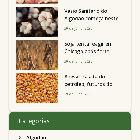
Vazio Sanitário do
Algodão começa neste
sábado, dia 1º de agosto,
30 de julho, 2026
em todo o Estado de São
Paulo
Soja tenta reagir em
Chicago após forte
liquidação; portos
30 de julho, 2026
brasileiros seguem perto
de R$ 150/sc
Apesar da alta do
petróleo, futuros do
milho recuam em
29 de julho, 2026
Chicago acompanhando
a soja nesta quarta-feira
Categorias
Algodão