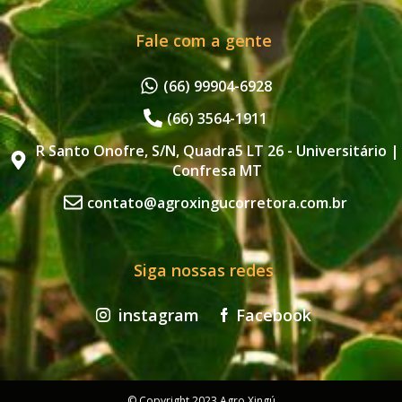
Fale com a gente
(66) 99904-6928
(66) 3564-1911
R Santo Onofre, S/N, Quadra5 LT 26 - Universitário |
Confresa MT
contato@agroxingucorretora.com.br
Siga nossas redes
instagram
Facebook
© Copyright 2023 Agro Xingú