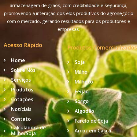
armazenagem de grãos, com credibilidade e segurança,
promovendo a interação dos elos produtivos do agronegócio
com o mercado, gerando resultados para os produtores e
empresas.
Acesso Rápido
Produtos Comercializados
Home
Soja
Sobre Nós
Milho
Serviços
Milheto
Produtos
Feijão
Cotações
Sorgo
Notíciais
Algodão
Contato
Farelo de Soja
Calculadora de
Arroz em Casca
Milho/Soja