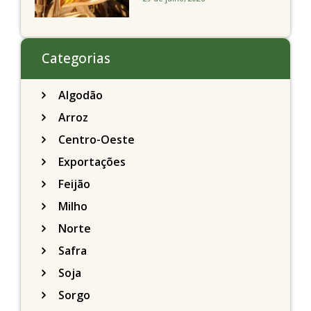
feira caindo 2% em
Chicago
Categorias
Algodão
Arroz
Centro-Oeste
Exportações
Feijão
Milho
Norte
Safra
Soja
Sorgo