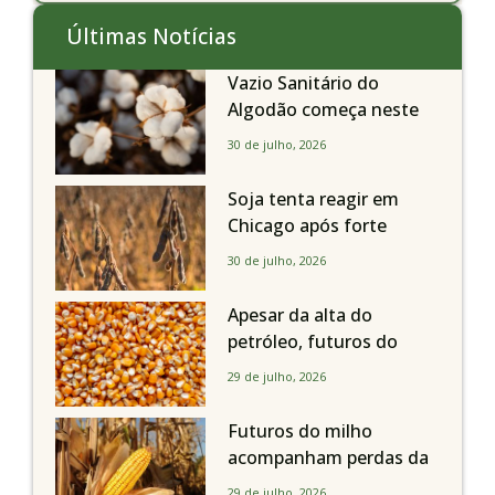
Últimas Notícias
Vazio Sanitário do
Algodão começa neste
sábado, dia 1º de agosto,
30 de julho, 2026
em todo o Estado de São
Paulo
Soja tenta reagir em
Chicago após forte
liquidação; portos
30 de julho, 2026
brasileiros seguem perto
de R$ 150/sc
Apesar da alta do
petróleo, futuros do
milho recuam em
29 de julho, 2026
Chicago acompanhando
a soja nesta quarta-feira
Futuros do milho
acompanham perdas da
soja e fecham quarta-
29 de julho, 2026