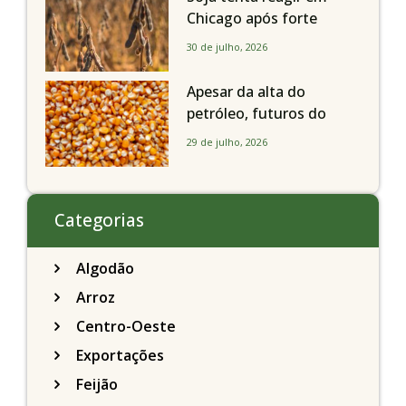
Chicago após forte
liquidação; portos
30 de julho, 2026
brasileiros seguem perto
de R$ 150/sc
Apesar da alta do
petróleo, futuros do
milho recuam em
29 de julho, 2026
Chicago acompanhando
a soja nesta quarta-feira
Categorias
Algodão
Arroz
Centro-Oeste
Exportações
Feijão