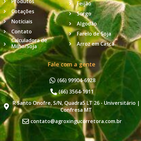
Produtos
Feijão
Cotações
Sorgo
Notíciais
Algodão
Contato
Farelo de Soja
Calculadora de
Arroz em Casca
Milho/Soja
Fale com a gente
(66) 99904-6928
(66) 3564-1911
R Santo Onofre, S/N, Quadra5 LT 26 - Universitário |
Confresa MT
contato@agroxingucorretora.com.br