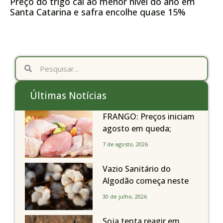
Preço do trigo cai ao menor nível do ano em
Santa Catarina e safra encolhe quase 15%
Últimas Notícias
FRANGO: Preços iniciam
agosto em queda;
exportações avançam
7 de agosto, 2026
Vazio Sanitário do
Algodão começa neste
sábado, dia 1º de agosto,
30 de julho, 2026
em todo o Estado de São
Paulo
Soja tenta reagir em