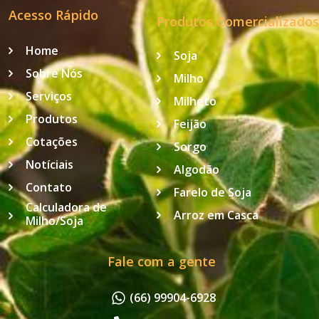
Acesso Rápido
Produtos Comercializados
Home
Soja
Sobre Nós
Milho
Serviços
Milheto
Produtos
Feijão
Cotações
Sorgo
Notíciais
Algodão
Contato
Farelo de Soja
Calculadora de
Arroz em Casca
Milho/Soja
Fale com a gente
(66) 99904-6928