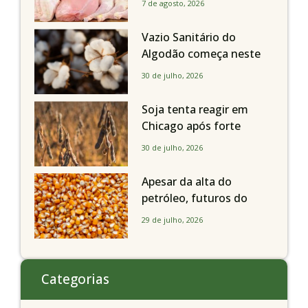
7 de agosto, 2026
Vazio Sanitário do
Algodão começa neste
sábado, dia 1º de agosto,
30 de julho, 2026
em todo o Estado de São
Paulo
Soja tenta reagir em
Chicago após forte
liquidação; portos
30 de julho, 2026
brasileiros seguem perto
de R$ 150/sc
Apesar da alta do
petróleo, futuros do
milho recuam em
29 de julho, 2026
Chicago acompanhando
a soja nesta quarta-feira
Categorias