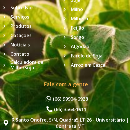
Soja
Sobre Nós
Milho
Serviços
Milheto
Produtos
Feijão
Cotações
Sorgo
Notíciais
Algodão
Contato
Farelo de Soja
Calculadora de
Arroz em Casca
Milho/Soja
Fale com a gente
(66) 99904-6928
(66) 3564-1911
R Santo Onofre, S/N, Quadra5 LT 26 - Universitário |
Confresa MT