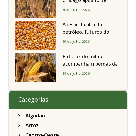
Chicago após forte
liquidação; portos
30 de julho, 2026
brasileiros seguem perto
de R$ 150/sc
Apesar da alta do
petróleo, futuros do
milho recuam em
29 de julho, 2026
Chicago acompanhando
a soja nesta quarta-feira
Futuros do milho
acompanham perdas da
soja e fecham quarta-
29 de julho, 2026
feira caindo 2% em
Chicago
Categorias
Algodão
Arroz
Centro-Oeste