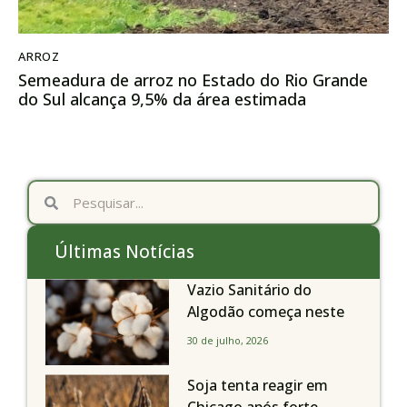
ARROZ
Semeadura de arroz no Estado do Rio Grande
do Sul alcança 9,5% da área estimada
Últimas Notícias
Vazio Sanitário do
Algodão começa neste
sábado, dia 1º de agosto,
30 de julho, 2026
em todo o Estado de São
Paulo
Soja tenta reagir em