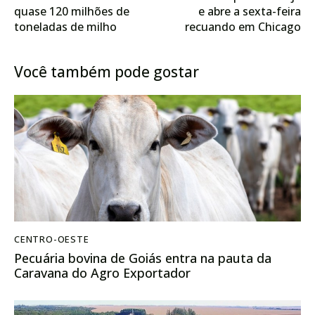
quase 120 milhões de
e abre a sexta-feira
toneladas de milho
recuando em Chicago
safrinha e segue rumo à
safra recorde em
Você também pode gostar
2024/2025
CENTRO-OESTE
Pecuária bovina de Goiás entra na pauta da
Caravana do Agro Exportador