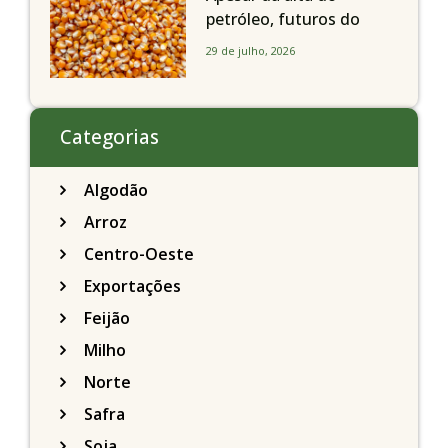
petróleo, futuros do
milho recuam em
29 de julho, 2026
Chicago acompanhando
a soja nesta quarta-feira
Categorias
Algodão
Arroz
Centro-Oeste
Exportações
Feijão
Milho
Norte
Safra
Soja