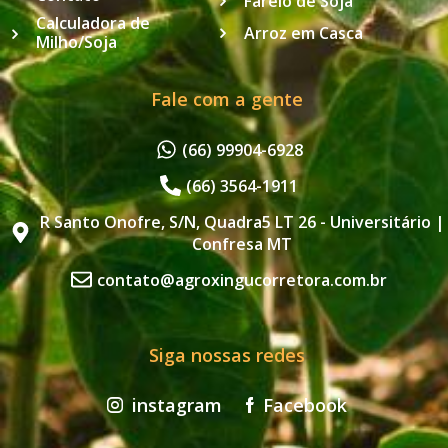
Farelo de Soja
Calculadora de
Arroz em Casca
Milho/Soja
Fale com a gente
(66) 99904-6928
(66) 3564-1911
R Santo Onofre, S/N, Quadra5 LT 26 - Universitário |
Confresa MT
contato@agroxingucorretora.com.br
Siga nossas redes
instagram
Facebook