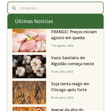
Últimas Notícias
FRANGO: Preços iniciam
agosto em queda;
exportações avançam
7 de agosto, 2026
Vazio Sanitário do
Algodão começa neste
sábado, dia 1º de agosto,
30 de julho, 2026
em todo o Estado de São
Paulo
Soja tenta reagir em
Chicago após forte
liquidação; portos
30 de julho, 2026
brasileiros seguem perto
de R$ 150/sc
Apesar da alta do