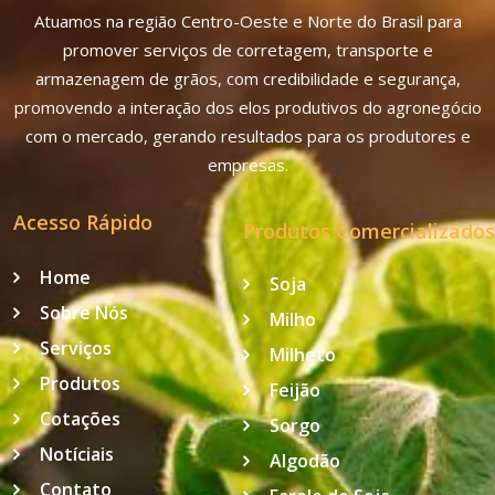
Atuamos na região Centro-Oeste e Norte do Brasil para
promover serviços de corretagem, transporte e
armazenagem de grãos, com credibilidade e segurança,
promovendo a interação dos elos produtivos do agronegócio
com o mercado, gerando resultados para os produtores e
empresas.
Acesso Rápido
Produtos Comercializados
Home
Soja
Sobre Nós
Milho
Serviços
Milheto
Produtos
Feijão
Cotações
Sorgo
Notíciais
Algodão
Contato