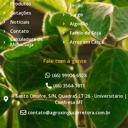
Produtos
Feijão
Cotações
Sorgo
Notíciais
Algodão
Contato
Farelo de Soja
Calculadora de
Arroz em Casca
Milho/Soja
Fale com a gente
(66) 99904-6928
(66) 3564-1911
R Santo Onofre, S/N, Quadra5 LT 26 - Universitário |
Confresa MT
contato@agroxingucorretora.com.br