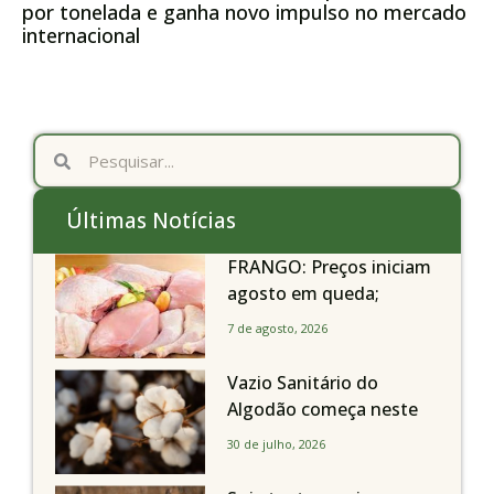
por tonelada e ganha novo impulso no mercado
internacional
Últimas Notícias
FRANGO: Preços iniciam
agosto em queda;
exportações avançam
7 de agosto, 2026
Vazio Sanitário do
Algodão começa neste
sábado, dia 1º de agosto,
30 de julho, 2026
em todo o Estado de São
Paulo