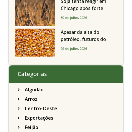
Soja tenta reagir em
Chicago após forte
liquidação; portos
30 de julho, 2026
brasileiros seguem perto
de R$ 150/sc
Apesar da alta do
petróleo, futuros do
milho recuam em
29 de julho, 2026
Chicago acompanhando
a soja nesta quarta-feira
Categorias
Algodão
Arroz
Centro-Oeste
Exportações
Feijão