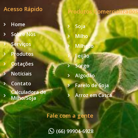
Acesso Rápido
Produtos Comercializados
Home
Soja
Sobre Nós
Milho
Serviços
Milheto
Produtos
Feijão
Cotações
Sorgo
Notíciais
Algodão
Contato
Farelo de Soja
Calculadora de
Arroz em Casca
Milho/Soja
Fale com a gente
(66) 99904-6928