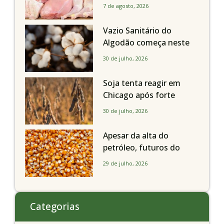
exportações avançam
7 de agosto, 2026
Vazio Sanitário do
Algodão começa neste
sábado, dia 1º de agosto,
30 de julho, 2026
em todo o Estado de São
Paulo
Soja tenta reagir em
Chicago após forte
liquidação; portos
30 de julho, 2026
brasileiros seguem perto
de R$ 150/sc
Apesar da alta do
petróleo, futuros do
milho recuam em
29 de julho, 2026
Chicago acompanhando
a soja nesta quarta-feira
Categorias