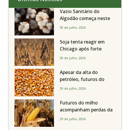
Vazio Sanitário do
Algodão começa neste
sábado, dia 1º de agosto,
30 de julho, 2026
em todo o Estado de São
Paulo
Soja tenta reagir em
Chicago após forte
liquidação; portos
30 de julho, 2026
brasileiros seguem perto
de R$ 150/sc
Apesar da alta do
petróleo, futuros do
milho recuam em
29 de julho, 2026
Chicago acompanhando
a soja nesta quarta-feira
Futuros do milho
acompanham perdas da
soja e fecham quarta-
29 de julho, 2026
feira caindo 2% em