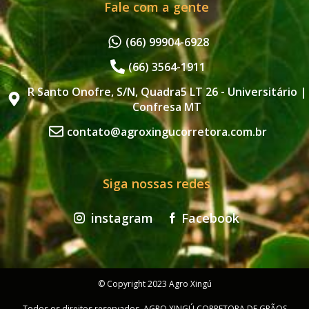
Fale com a gente
(66) 99904-6928
(66) 3564-1911
R Santo Onofre, S/N, Quadra5 LT 26 - Universitário |
Confresa MT
contato@agroxingucorretora.com.br
Siga nossas redes
instagram
Facebook
© Copyright 2023 Agro Xingú
Todos os direitos reservados. AGRO XINGÚ CORRETORA DE GRÃOS