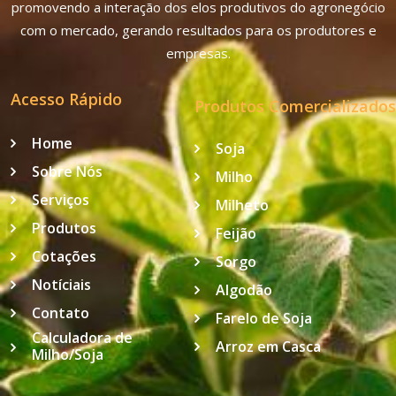
promovendo a interação dos elos produtivos do agronegócio
com o mercado, gerando resultados para os produtores e
empresas.
Acesso Rápido
Produtos Comercializados
Home
Soja
Sobre Nós
Milho
Serviços
Milheto
Produtos
Feijão
Cotações
Sorgo
Notíciais
Algodão
Contato
Farelo de Soja
Calculadora de
Arroz em Casca
Milho/Soja