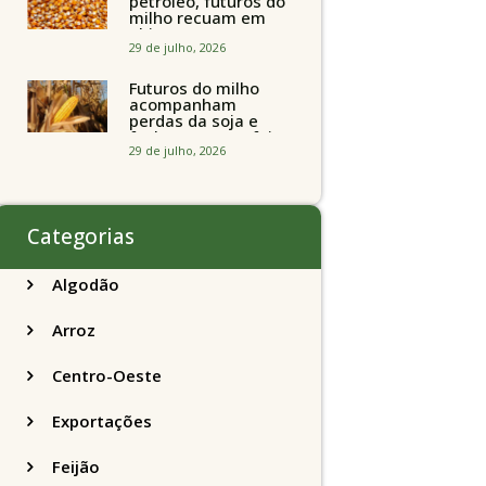
petróleo, futuros do
milho recuam em
Chicago
acompanhando a
29 de julho, 2026
soja nesta quarta-
feira
Futuros do milho
acompanham
perdas da soja e
fecham quarta-feira
caindo 2% em
29 de julho, 2026
Chicago
Categorias
Algodão
Arroz
Centro-Oeste
Exportações
Feijão