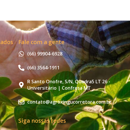
zados
Fale com a gente
(66) 99904-6928
(66) 3564-1911
R Santo Onofre, S/N, Quadra5 LT 26 -
Universitário | Confresa MT
contato@agroxingucorretora.com.br
Siga nossas redes