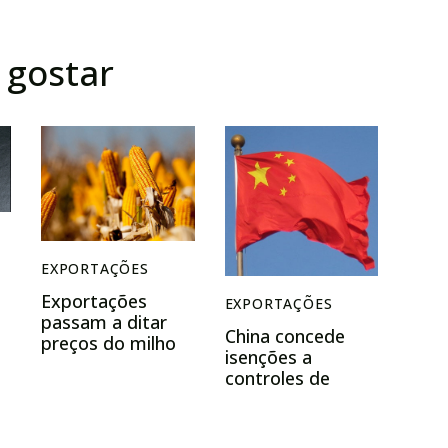
gostar
EXPORTAÇÕES
Exportações
EXPORTAÇÕES
passam a ditar
China concede
preços do milho
isenções a
no Brasil e podem
controles de
sustentar altas
exportação de
mesmo em plena
chips Nexperia
colheita
para uso civil