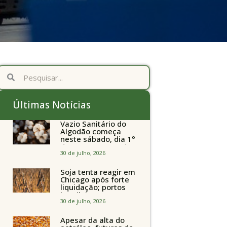
Últimas Notícias
Vazio Sanitário do
Algodão começa
neste sábado, dia 1º
de agosto, em todo
o Estado de São
30 de julho, 2026
Paulo
Soja tenta reagir em
Chicago após forte
liquidação; portos
brasileiros seguem
perto de R$ 150/sc
30 de julho, 2026
Apesar da alta do