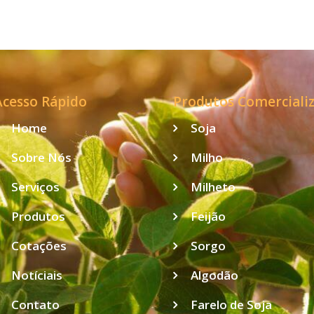
Acesso Rápido
Produtos Comerciali
Home
Soja
Sobre Nós
Milho
Serviços
Milheto
Produtos
Feijão
Cotações
Sorgo
Notíciais
Algodão
Contato
Farelo de Soja