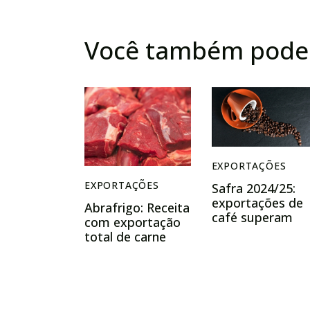
Você também pode 
EXPORTAÇÕES
EXPORTAÇÕES
Safra 2024/25:
exportações de
Abrafrigo: Receita
café superam
com exportação
US$ 14 bilhões
total de carne
bovina até agosto
cresceu 34% e
atingiu US$
10,838 bilhões