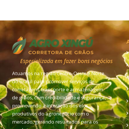
Especializada em fazer bons negócios
Atuamos na região Centro-Oeste e Norte
do Brasil para promover serviços de
corretagem, transporte e armazenagem
de grãos, com credibilidade e segurança,
promovendo a interação dos elos
produtivos do agronegócio com o
mercado, gerando resultados para os