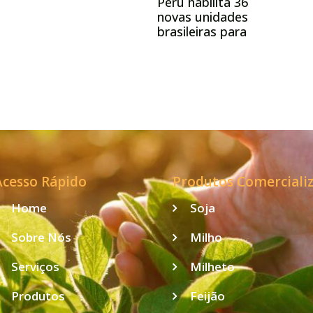
Peru habilita 36
semestre
novas unidades
o
brasileiras para
re
exportação de
material genético
animal e renova
autorizações até
2028
Acesso Rápido
Produtos Comerciali
Home
Soja
Sobre Nós
Milho
Serviços
Milheto
Produtos
Feijão