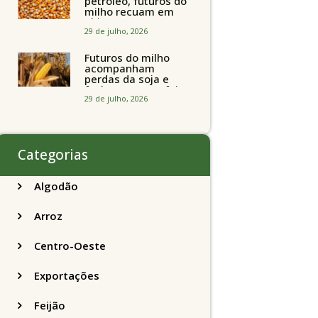
petróleo, futuros do
milho recuam em
Chicago
acompanhando a
29 de julho, 2026
soja nesta quarta-
feira
Futuros do milho
acompanham
perdas da soja e
fecham quarta-feira
caindo 2% em
29 de julho, 2026
Chicago
Categorias
Algodão
Arroz
Centro-Oeste
Exportações
Feijão