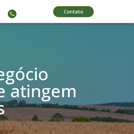
Contato
(66) 3564-1911
egócio
 e atingem
s