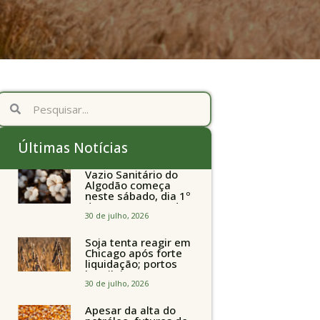
Últimas Notícias
Vazio Sanitário do
Algodão começa
neste sábado, dia 1º
de agosto, em todo
o Estado de São
30 de julho, 2026
Paulo
Soja tenta reagir em
Chicago após forte
liquidação; portos
brasileiros seguem
perto de R$ 150/sc
30 de julho, 2026
Apesar da alta do