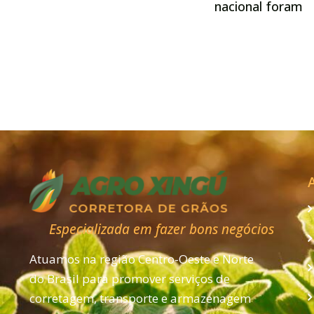
nacional foram
2018
174% maiores n
terceiro trimest
Especializada em fazer bons negócios
Atuamos na região Centro-Oeste e Norte
do Brasil para promover serviços de
corretagem, transporte e armazenagem