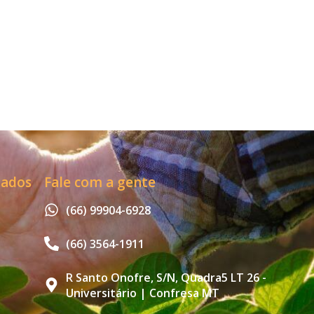
zados
Fale com a gente
(66) 99904-6928
(66) 3564-1911
R Santo Onofre, S/N, Quadra5 LT 26 -
Universitário | Confresa MT