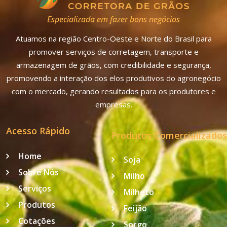
Especializada em fazer bons negócios
Atuamos na região Centro-Oeste e Norte do Brasil para
promover serviços de corretagem, transporte e
armazenagem de grãos, com credibilidade e segurança,
promovendo a interação dos elos produtivos do agronegócio
com o mercado, gerando resultados para os produtores e
empresas.
Acesso Rápido
Produtos Comercializados
Home
Soja
Sobre Nós
Milho
Serviços
Milheto
Produtos
Feijão
Cotações
Sorgo