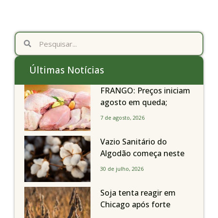
Últimas Notícias
FRANGO: Preços iniciam
agosto em queda;
exportações avançam
7 de agosto, 2026
Vazio Sanitário do
Algodão começa neste
sábado, dia 1º de agosto,
30 de julho, 2026
em todo o Estado de São
Paulo
Soja tenta reagir em
Chicago após forte
liquidação; portos