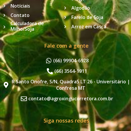
Notíciais
Algodão
Contato
Farelo de Soja
Calculadora de
Arroz em Casca
Milho/Soja
Fale com a gente
(66) 99904-6928
(66) 3564-1911
R Santo Onofre, S/N, Quadra5 LT 26 - Universitário |
Confresa MT
contato@agroxingucorretora.com.br
Siga nossas redes