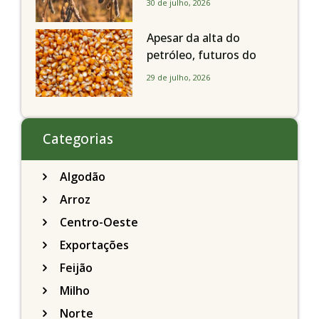
30 de julho, 2026
brasileiros seguem perto
de R$ 150/sc
Apesar da alta do
petróleo, futuros do
milho recuam em
29 de julho, 2026
Chicago acompanhando
a soja nesta quarta-feira
Categorias
Algodão
Arroz
Centro-Oeste
Exportações
Feijão
Milho
Norte