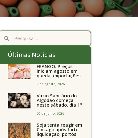
Últimas Notícias
FRANGO: Preços
iniciam agosto em
queda; exportações
avançam
7 de agosto, 2026
Vazio Sanitário do
Algodão começa
neste sábado, dia 1º
de agosto, em todo
o Estado de São
30 de julho, 2026
Paulo
Soja tenta reagir em
Chicago após forte
liquidação; portos