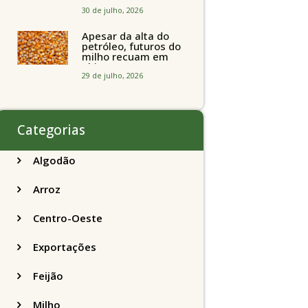
brasileiros seguem
perto de R$ 150/sc
30 de julho, 2026
Apesar da alta do
petróleo, futuros do
milho recuam em
Chicago
acompanhando a
29 de julho, 2026
soja nesta quarta-
feira
Categorias
Algodão
Arroz
Centro-Oeste
Exportações
Feijão
Milho