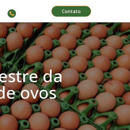
Contato
(66) 3564-1911
estre da
de ovos