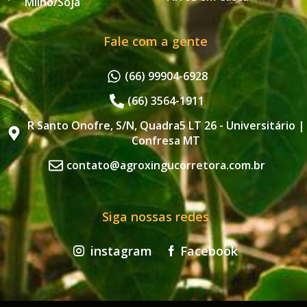
Milho/Soja
Fale com a gente
(66) 99904-6928
(66) 3564-1911
R Santo Onofre, S/N, Quadra5 LT 26 - Universitário |
Confresa MT
contato@agroxingucorretora.com.br
Siga nossas redes
instagram
Facebook