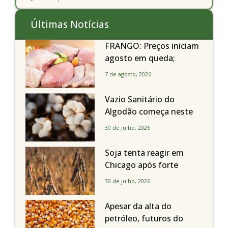
Últimas Notícias
FRANGO: Preços iniciam
agosto em queda;
exportações avançam
7 de agosto, 2026
Vazio Sanitário do
Algodão começa neste
sábado, dia 1º de agosto,
30 de julho, 2026
em todo o Estado de São
Paulo
Soja tenta reagir em
Chicago após forte
liquidação; portos
30 de julho, 2026
brasileiros seguem perto
de R$ 150/sc
Apesar da alta do
petróleo, futuros do