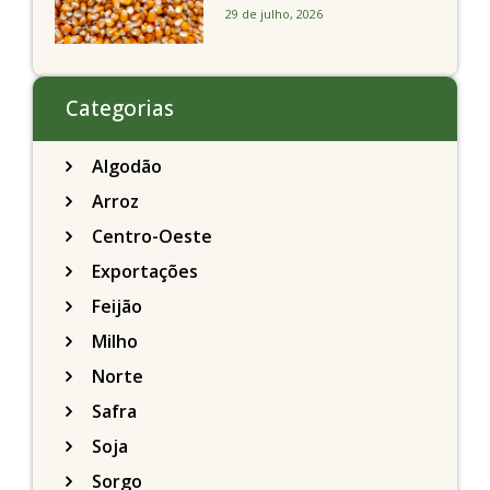
milho recuam em
29 de julho, 2026
Chicago acompanhando
a soja nesta quarta-feira
Categorias
Algodão
Arroz
Centro-Oeste
Exportações
Feijão
Milho
Norte
Safra
Soja
Sorgo