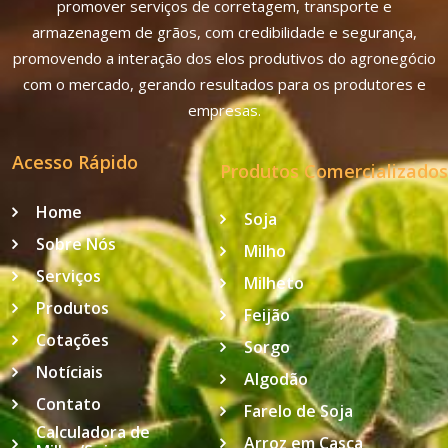
promover serviços de corretagem, transporte e
armazenagem de grãos, com credibilidade e segurança,
promovendo a interação dos elos produtivos do agronegócio
com o mercado, gerando resultados para os produtores e
empresas.
Acesso Rápido
Produtos Comercializados
Home
Soja
Sobre Nós
Milho
Serviços
Milheto
Produtos
Feijão
Cotações
Sorgo
Notíciais
Algodão
Contato
Farelo de Soja
Calculadora de
Arroz em Casca