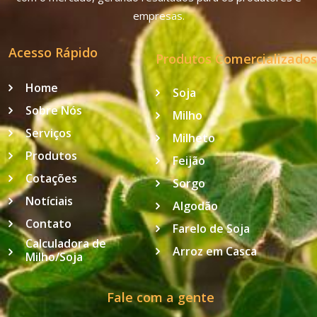
empresas.
Acesso Rápido
Produtos Comercializados
Home
Soja
Sobre Nós
Milho
Serviços
Milheto
Produtos
Feijão
Cotações
Sorgo
Notíciais
Algodão
Contato
Farelo de Soja
Calculadora de
Arroz em Casca
Milho/Soja
Fale com a gente