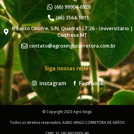
(66) 99904-6928
(66) 3564-1911
R Santo Onofre, S/N, Quadra5 LT 26 - Universitário |
Confresa MT
contato@agroxingucorretora.com.br
Siga nossas redes
instagram
Facebook
© Copyright 2023 Agro Xingú
Todos os direitos reservados. AGRO XINGÚ CORRETORA DE GRÃOS
CNPJ: 31.297.897/0001-90