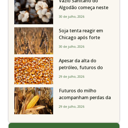
Vazio Sanitário do
Algodão começa neste
sábado, dia 1º de agosto,
30 de julho, 2026
em todo o Estado de São
Paulo
Soja tenta reagir em
Chicago após forte
liquidação; portos
30 de julho, 2026
brasileiros seguem perto
de R$ 150/sc
Apesar da alta do
petróleo, futuros do
milho recuam em
29 de julho, 2026
Chicago acompanhando
a soja nesta quarta-feira
Futuros do milho
acompanham perdas da
soja e fecham quarta-
29 de julho, 2026
feira caindo 2% em
Chicago