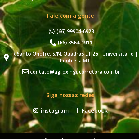
Fale com a gente
(66) 99904-6928
(66) 3564-1911
R Santo Onofre, S/N, Quadra5 LT 26 - Universitário |
Confresa MT
contato@agroxingucorretora.com.br
Siga nossas redes
instagram
Facebook