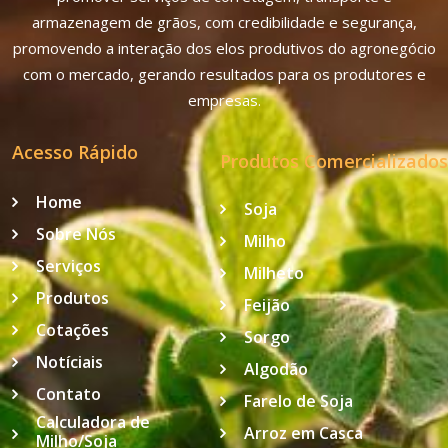
armazenagem de grãos, com credibilidade e segurança,
promovendo a interação dos elos produtivos do agronegócio
com o mercado, gerando resultados para os produtores e
empresas.
Acesso Rápido
Produtos Comercializados
Home
Soja
Sobre Nós
Milho
Serviços
Milheto
Produtos
Feijão
Cotações
Sorgo
Notíciais
Algodão
Contato
Farelo de Soja
Calculadora de
Arroz em Casca
Milho/Soja