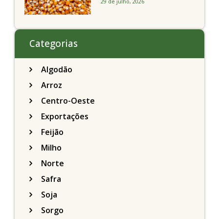
29 de julho, 2026
Chicago acompanhando
a soja nesta quarta-feira
Categorias
Algodão
Arroz
Centro-Oeste
Exportações
Feijão
Milho
Norte
Safra
Soja
Sorgo