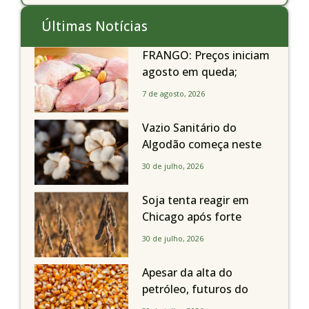
Últimas Notícias
FRANGO: Preços iniciam
agosto em queda;
exportações avançam
7 de agosto, 2026
Vazio Sanitário do
Algodão começa neste
sábado, dia 1º de agosto,
30 de julho, 2026
em todo o Estado de São
Paulo
Soja tenta reagir em
Chicago após forte
liquidação; portos
30 de julho, 2026
brasileiros seguem perto
de R$ 150/sc
Apesar da alta do
petróleo, futuros do
milho recuam em