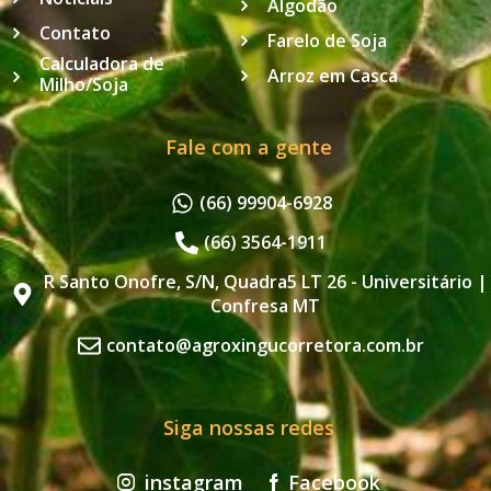
Algodão
Contato
Farelo de Soja
Calculadora de
Arroz em Casca
Milho/Soja
Fale com a gente
(66) 99904-6928
(66) 3564-1911
R Santo Onofre, S/N, Quadra5 LT 26 - Universitário |
Confresa MT
contato@agroxingucorretora.com.br
Siga nossas redes
instagram
Facebook