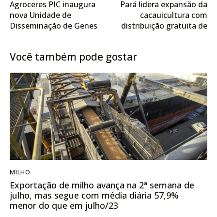
Agroceres PIC inaugura
Pará lidera expansão da
nova Unidade de
cacauicultura com
Disseminação de Genes
distribuição gratuita de
no Mato Grosso do Sul e
sementes híbridas
consolida sua estrutura
Você também pode gostar
de Genética Líquida no
Brasil
MILHO
Exportação de milho avança na 2ª semana de
julho, mas segue com média diária 57,9%
menor do que em julho/23