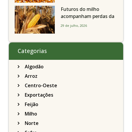
a soja nesta quarta-feira
Futuros do milho
acompanham perdas da
soja e fecham quarta-
29 de julho, 2026
feira caindo 2% em
Chicago
Categorias
Algodão
Arroz
Centro-Oeste
Exportações
Feijão
Milho
Norte