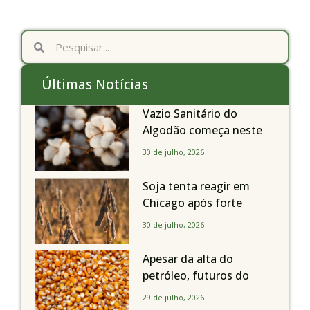
Últimas Notícias
Vazio Sanitário do
Algodão começa neste
sábado, dia 1º de agosto,
30 de julho, 2026
em todo o Estado de São
Paulo
Soja tenta reagir em
Chicago após forte
liquidação; portos
30 de julho, 2026
brasileiros seguem perto
de R$ 150/sc
Apesar da alta do
petróleo, futuros do
milho recuam em
29 de julho, 2026
Chicago acompanhando