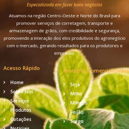
Especializada em fazer bons negócios
Atuamos na região Centro-Oeste e Norte do Brasil para
promover serviços de corretagem, transporte e
armazenagem de grãos, com credibilidade e segurança,
promovendo a interação dos elos produtivos do agronegócio
com o mercado, gerando resultados para os produtores e
empresas.
Acesso Rápido
Produtos Comercializados
Home
Soja
Sobre Nós
Milho
Serviços
Milheto
Produtos
Feijão
Cotações
Sorgo
Notíciais