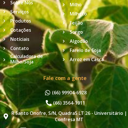
Sobre Nós
Milho
Serviços
Milheto
Produtos
Feijão
Cotações
Sorgo
Notíciais
Algodão
Contato
Farelo de Soja
Calculadora de
Arroz em Casca
Milho/Soja
Fale com a gente
(66) 99904-6928
(66) 3564-1911
R Santo Onofre, S/N, Quadra5 LT 26 - Universitário |
Confresa MT