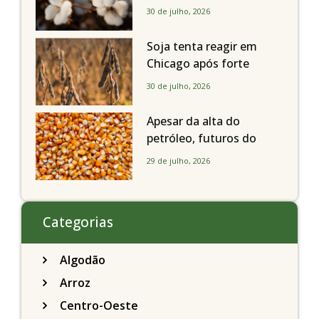
sábado, dia 1º de agosto,
30 de julho, 2026
em todo o Estado de São
Paulo
Soja tenta reagir em
Chicago após forte
liquidação; portos
30 de julho, 2026
brasileiros seguem perto
de R$ 150/sc
Apesar da alta do
petróleo, futuros do
milho recuam em
29 de julho, 2026
Chicago acompanhando
a soja nesta quarta-feira
Categorias
Algodão
Arroz
Centro-Oeste