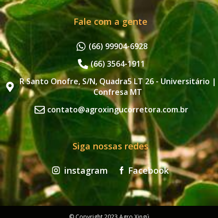
Fale com a gente
(66) 99904-6928
(66) 3564-1911
R Santo Onofre, S/N, Quadra5 LT 26 - Universitário |
Confresa MT
contato@agroxingucorretora.com.br
Siga nossas redes
instagram
Facebook
© Copyright 2023 Agro Xingú