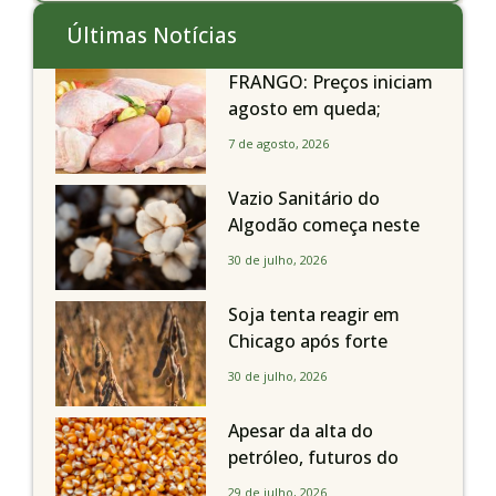
Últimas Notícias
FRANGO: Preços iniciam
agosto em queda;
exportações avançam
7 de agosto, 2026
Vazio Sanitário do
Algodão começa neste
sábado, dia 1º de agosto,
30 de julho, 2026
em todo o Estado de São
Paulo
Soja tenta reagir em
Chicago após forte
liquidação; portos
30 de julho, 2026
brasileiros seguem perto
de R$ 150/sc
Apesar da alta do
petróleo, futuros do
milho recuam em
29 de julho, 2026