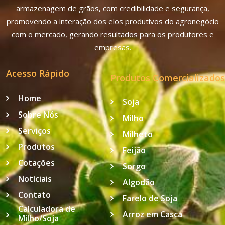
armazenagem de grãos, com credibilidade e segurança,
promovendo a interação dos elos produtivos do agronegócio
com o mercado, gerando resultados para os produtores e
empresas.
Acesso Rápido
Produtos Comercializados
Home
Soja
Sobre Nós
Milho
Serviços
Milheto
Produtos
Feijão
Cotações
Sorgo
Notíciais
Algodão
Contato
Farelo de Soja
Calculadora de
Arroz em Casca
Milho/Soja