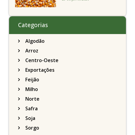
Chicago acompanhando
a soja nesta quarta-feira
Categorias
Algodão
Arroz
Centro-Oeste
Exportações
Feijão
Milho
Norte
Safra
Soja
Sorgo