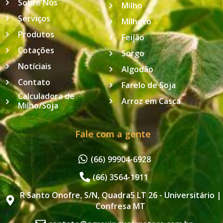
Sobre Nós
Milho
Serviços
Milheto
Produtos
Feijão
Cotações
Sorgo
Notíciais
Algodão
Contato
Farelo de Soja
Calculadora de
Arroz em Casca
Milho/Soja
Fale com a gente
(66) 99904-6928
(66) 3564-1911
R Santo Onofre, S/N, Quadra5 LT 26 - Universitário |
Confresa MT