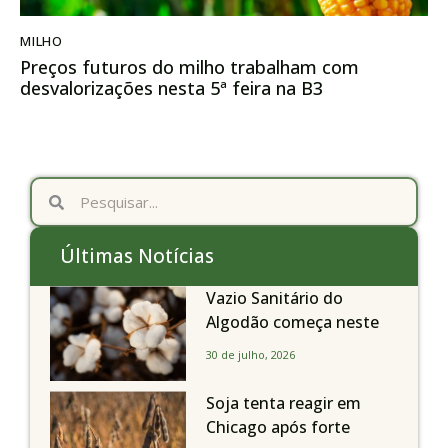
MILHO
Preços futuros do milho trabalham com
desvalorizações nesta 5ª feira na B3
Últimas Notícias
Vazio Sanitário do
Algodão começa neste
sábado, dia 1º de agosto,
30 de julho, 2026
em todo o Estado de São
Paulo
Soja tenta reagir em
Chicago após forte