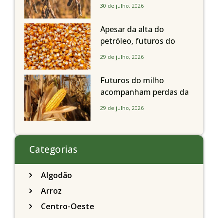
liquidação; portos
30 de julho, 2026
brasileiros seguem perto
de R$ 150/sc
Apesar da alta do
petróleo, futuros do
milho recuam em
29 de julho, 2026
Chicago acompanhando
a soja nesta quarta-feira
Futuros do milho
acompanham perdas da
soja e fecham quarta-
29 de julho, 2026
feira caindo 2% em
Chicago
Categorias
Algodão
Arroz
Centro-Oeste