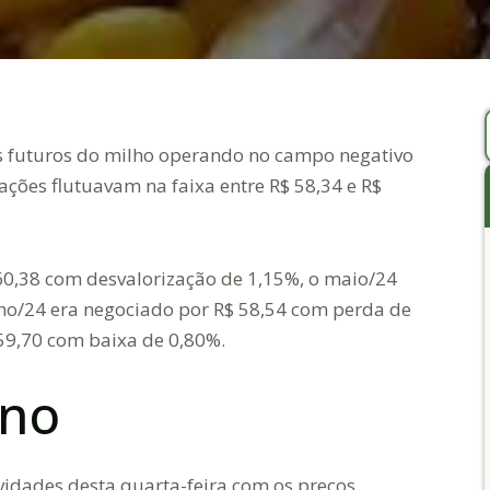
os futuros do milho operando no campo negativo
tações flutuavam na faixa entre R$ 58,34 e R$
60,38 com desvalorização de 1,15%, o maio/24
lho/24 era negociado por R$ 58,54 com perda de
 59,70 com baixa de 0,80%.
rno
ividades desta quarta-feira com os preços