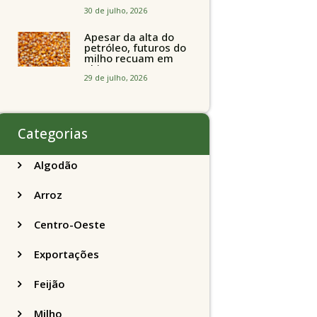
brasileiros seguem
perto de R$ 150/sc
30 de julho, 2026
Apesar da alta do
petróleo, futuros do
milho recuam em
Chicago
acompanhando a
29 de julho, 2026
soja nesta quarta-
feira
Categorias
Algodão
Arroz
Centro-Oeste
Exportações
Feijão
Milho