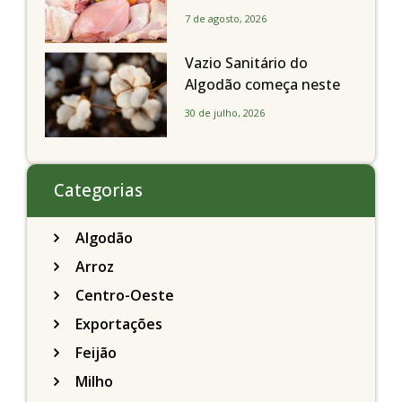
exportações avançam
7 de agosto, 2026
Vazio Sanitário do
Algodão começa neste
sábado, dia 1º de agosto,
30 de julho, 2026
em todo o Estado de São
Paulo
Categorias
Algodão
Arroz
Centro-Oeste
Exportações
Feijão
Milho