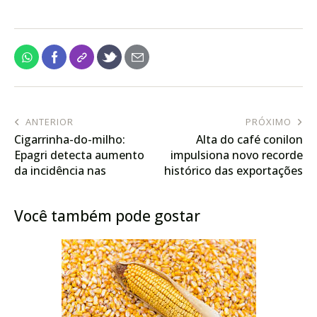
ANTERIOR
PRÓXIMO
Cigarrinha-do-milho:
Alta do café conilon
Epagri detecta aumento
impulsiona novo recorde
da incidência nas
histórico das exportações
lavouras na 15ª semana
do agro capixaba
de monitoramento
Você também pode gostar