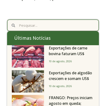
Últimas Notícias
Exportações de carne
bovina faturam US$
11,43 bilhões
10 de agosto, 2026
Exportações de algodão
crescem e somam US$
262 milhões
10 de agosto, 2026
FRANGO: Preços iniciam
agosto em queda;