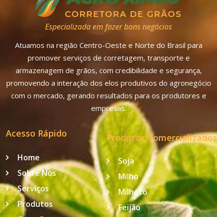
Especializada em fazer bons negócios
Atuamos na região Centro-Oeste e Norte do Brasil para
promover serviços de corretagem, transporte e
armazenagem de grãos, com credibilidade e segurança,
promovendo a interação dos elos produtivos do agronegócio
com o mercado, gerando resultados para os produtores e
empresas.
Acesso Rápido
Produtos Comercializados
Home
Soja
Sobre Nós
Milho
Serviços
Milheto
Produtos
Feijão