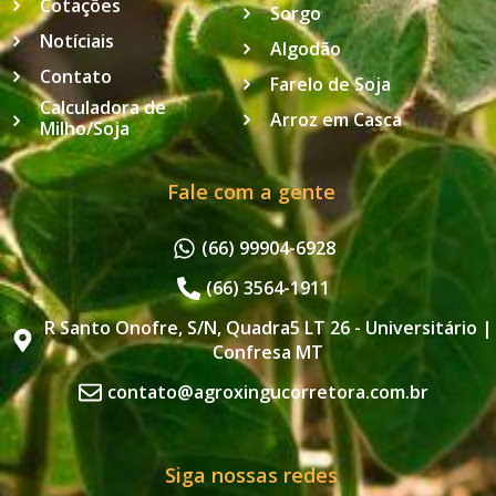
Cotações
Sorgo
Notíciais
Algodão
Contato
Farelo de Soja
Calculadora de
Arroz em Casca
Milho/Soja
Fale com a gente
(66) 99904-6928
(66) 3564-1911
R Santo Onofre, S/N, Quadra5 LT 26 - Universitário |
Confresa MT
contato@agroxingucorretora.com.br
Siga nossas redes