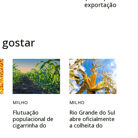
é
exportação
gostar
MILHO
MILHO
Flutuação
Rio Grande do Sul
populacional de
abre oficialmente
cigarrinha do
a colheita do
milho deixa de ser
milho no dia 23