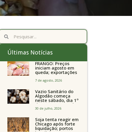
Últimas Notícias
FRANGO: Preços
iniciam agosto em
queda; exportações
avançam
7 de agosto, 2026
Vazio Sanitário do
Algodão começa
neste sábado, dia 1º
de agosto, em todo
o Estado de São
30 de julho, 2026
Paulo
Soja tenta reagir em
Chicago após forte
liquidação; portos