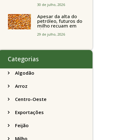
brasileiros seguem
perto de R$ 150/sc
30 de julho, 2026
Apesar da alta do
petróleo, futuros do
milho recuam em
Chicago
acompanhando a
29 de julho, 2026
soja nesta quarta-
feira
Categorias
Algodão
Arroz
Centro-Oeste
Exportações
Feijão
Milho