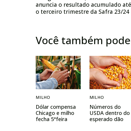
anuncia o resultado acumulado at
o terceiro trimestre da Safra 23/24
Você também pode 
MILHO
MILHO
Dólar compensa
Números do
Chicago e milho
USDA dentro do
fecha 5ªfeira
esperado dão
praticamente
força ao milho