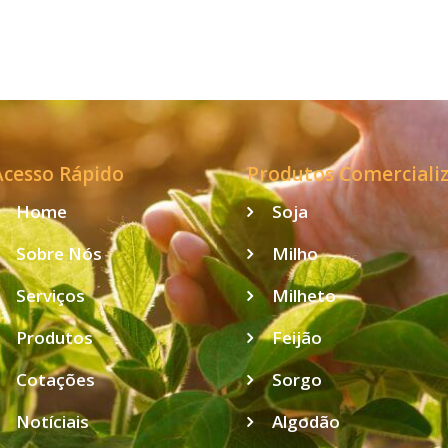
monitorada em
51 lavouras em
Marechal Cândido
Rondon
Acesso Rápido
Produtos Comerciali
Home
Soja
Sobre Nós
Milho
Serviços
Milheto
Produtos
Feijão
Cotações
Sorgo
Notíciais
Algodão