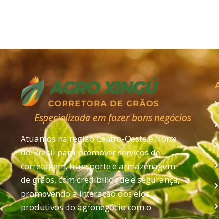
estável na B3
nesta 2ªfeira em
Chicago
Especializada em fazer bons negócios
Atuamos na região Centro-Oeste e Norte
do Brasil para promover serviços de
corretagem, transporte e armazenagem
de grãos, com credibilidade e segurança,
promovendo a interação dos elos
produtivos do agronegócio com o