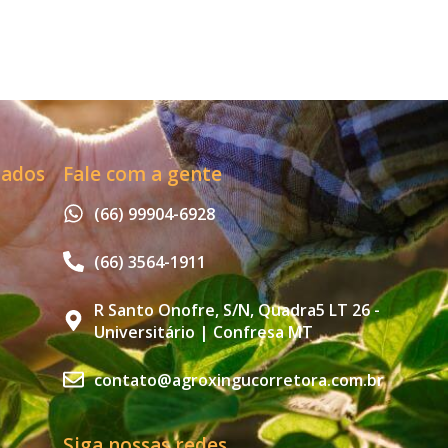
zados
Fale com a gente
(66) 99904-6928
(66) 3564-1911
R Santo Onofre, S/N, Quadra5 LT 26 -
Universitário | Confresa MT
contato@agroxingucorretora.com.br
Siga nossas redes