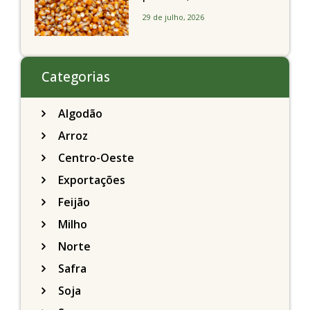
milho recuam em
29 de julho, 2026
Chicago acompanhando
a soja nesta quarta-feira
Categorias
Algodão
Arroz
Centro-Oeste
Exportações
Feijão
Milho
Norte
Safra
Soja