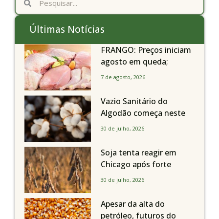
Últimas Notícias
FRANGO: Preços iniciam
agosto em queda;
exportações avançam
7 de agosto, 2026
Vazio Sanitário do
Algodão começa neste
sábado, dia 1º de agosto,
30 de julho, 2026
em todo o Estado de São
Paulo
Soja tenta reagir em
Chicago após forte
liquidação; portos
30 de julho, 2026
brasileiros seguem perto
de R$ 150/sc
Apesar da alta do
petróleo, futuros do