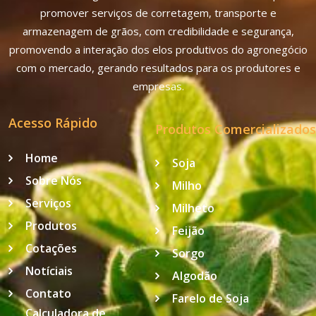
promover serviços de corretagem, transporte e
armazenagem de grãos, com credibilidade e segurança,
promovendo a interação dos elos produtivos do agronegócio
com o mercado, gerando resultados para os produtores e
empresas.
Acesso Rápido
Produtos Comercializados
Home
Soja
Sobre Nós
Milho
Serviços
Milheto
Produtos
Feijão
Cotações
Sorgo
Notíciais
Algodão
Contato
Farelo de Soja
Calculadora de