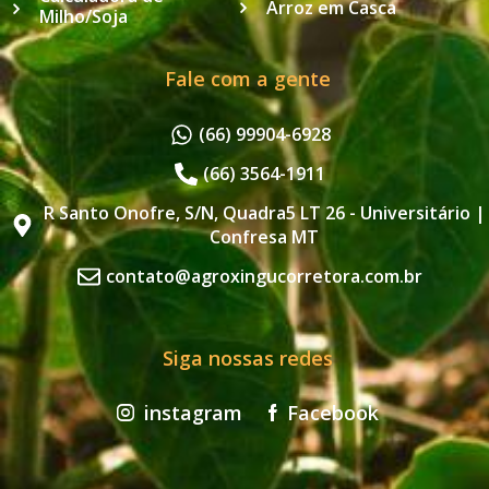
Arroz em Casca
Milho/Soja
Fale com a gente
(66) 99904-6928
(66) 3564-1911
R Santo Onofre, S/N, Quadra5 LT 26 - Universitário |
Confresa MT
contato@agroxingucorretora.com.br
Siga nossas redes
instagram
Facebook