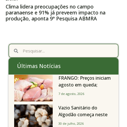
Clima lidera preocupações no campo
paranaense e 91% já preveem impacto na
produção, aponta 9ª Pesquisa ABMRA
Últimas Notícias
FRANGO: Preços iniciam
agosto em queda;
exportações avançam
7 de agosto, 2026
Vazio Sanitário do
Algodão começa neste
sábado, dia 1º de agosto,
30 de julho, 2026