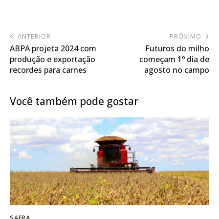
ANTERIOR
PRÓXIMO
ABPA projeta 2024 com
Futuros do milho
produção e exportação
começam 1º dia de
recordes para carnes
agosto no campo
suína e de frango
positivo da B3
Você também pode gostar
SAFRA