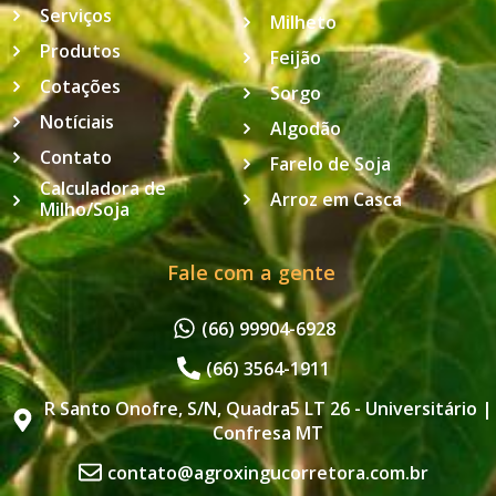
Serviços
Milheto
Produtos
Feijão
Cotações
Sorgo
Notíciais
Algodão
Contato
Farelo de Soja
Calculadora de
Arroz em Casca
Milho/Soja
Fale com a gente
(66) 99904-6928
(66) 3564-1911
R Santo Onofre, S/N, Quadra5 LT 26 - Universitário |
Confresa MT
contato@agroxingucorretora.com.br