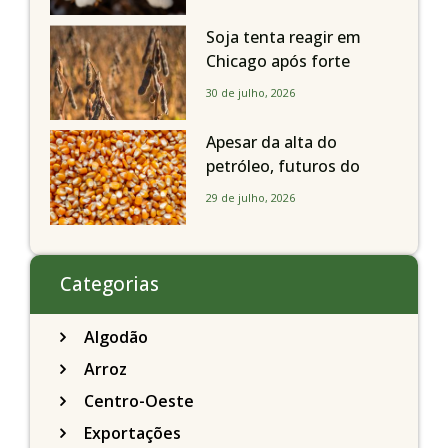
em todo o Estado de São
Paulo
Soja tenta reagir em
Chicago após forte
liquidação; portos
30 de julho, 2026
brasileiros seguem perto
de R$ 150/sc
Apesar da alta do
petróleo, futuros do
milho recuam em
29 de julho, 2026
Chicago acompanhando
a soja nesta quarta-feira
Categorias
Algodão
Arroz
Centro-Oeste
Exportações