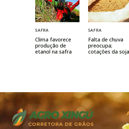
SAFRA
SAFRA
Clima favorece
Falta de chuva
produção de
preocupa;
etanol na safra
cotações da soj
2023/24
têm novos
aumentos