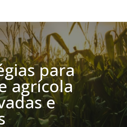
égias para
e agrícola
vadas e
es