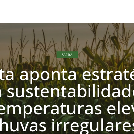
SAFRA
sta aponta estrat
a sustentabilidad
temperaturas ele
huvas irregular