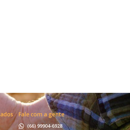
zados
Fale com a gente
(66) 99904-6928