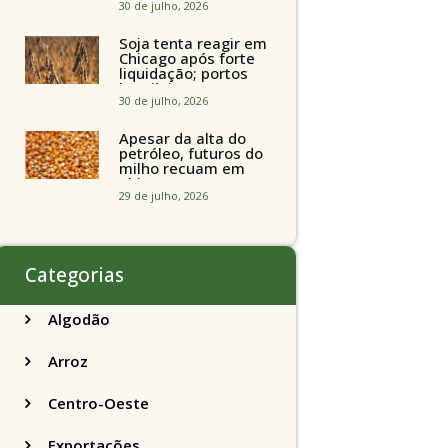
o Estado de São
30 de julho, 2026
Paulo
Soja tenta reagir em
Chicago após forte
liquidação; portos
brasileiros seguem
perto de R$ 150/sc
30 de julho, 2026
Apesar da alta do
petróleo, futuros do
milho recuam em
Chicago
acompanhando a
29 de julho, 2026
soja nesta quarta-
feira
Categorias
Algodão
Arroz
Centro-Oeste
Exportações