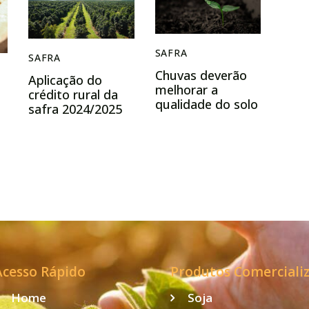
SAFRA
SAFRA
Chuvas deverão
Aplicação do
melhorar a
crédito rural da
qualidade do solo
safra 2024/2025
somou R$ 330,9
a
bilhões
Acesso Rápido
Produtos Comerciali
Home
Soja