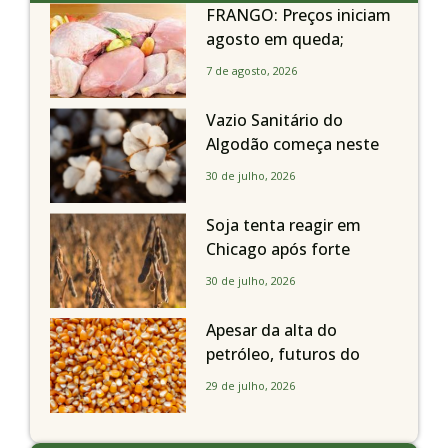
FRANGO: Preços iniciam
agosto em queda;
exportações avançam
7 de agosto, 2026
Vazio Sanitário do
Algodão começa neste
sábado, dia 1º de agosto,
30 de julho, 2026
em todo o Estado de São
Paulo
Soja tenta reagir em
Chicago após forte
liquidação; portos
30 de julho, 2026
brasileiros seguem perto
de R$ 150/sc
Apesar da alta do
petróleo, futuros do
milho recuam em
29 de julho, 2026
Chicago acompanhando
a soja nesta quarta-feira