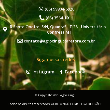
(66) 99904-6928
(66) 3564-1911
R Santo Onofre, S/N, Quadra5 LT 26 - Universitário |
Confresa MT
contato@agroxingucorretora.com.br
Siga nossas redes
instagram
Facebook
© Copyright 2023 Agro Xingú
Todos os direitos reservados. AGRO XINGÚ CORRETORA DE GRÃOS