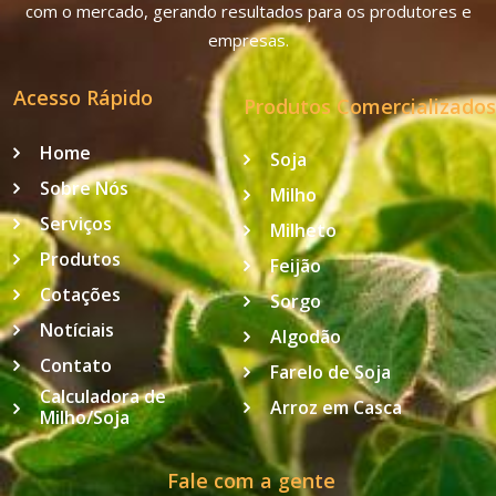
com o mercado, gerando resultados para os produtores e
empresas.
Acesso Rápido
Produtos Comercializados
Home
Soja
Sobre Nós
Milho
Serviços
Milheto
Produtos
Feijão
Cotações
Sorgo
Notíciais
Algodão
Contato
Farelo de Soja
Calculadora de
Arroz em Casca
Milho/Soja
Fale com a gente