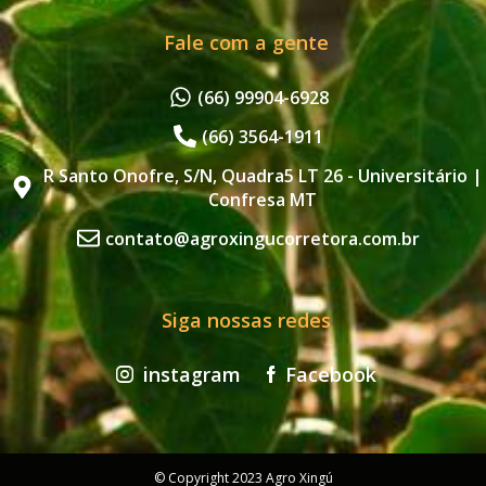
Fale com a gente
(66) 99904-6928
(66) 3564-1911
R Santo Onofre, S/N, Quadra5 LT 26 - Universitário |
Confresa MT
contato@agroxingucorretora.com.br
Siga nossas redes
instagram
Facebook
© Copyright 2023 Agro Xingú