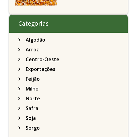
Chicago acompanhando
a soja nesta quarta-feira
Categorias
Algodão
Arroz
Centro-Oeste
Exportações
Feijão
Milho
Norte
Safra
Soja
Sorgo