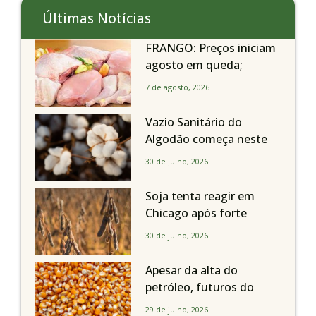
Últimas Notícias
FRANGO: Preços iniciam
agosto em queda;
exportações avançam
7 de agosto, 2026
Vazio Sanitário do
Algodão começa neste
sábado, dia 1º de agosto,
30 de julho, 2026
em todo o Estado de São
Paulo
Soja tenta reagir em
Chicago após forte
liquidação; portos
30 de julho, 2026
brasileiros seguem perto
de R$ 150/sc
Apesar da alta do
petróleo, futuros do
milho recuam em
29 de julho, 2026