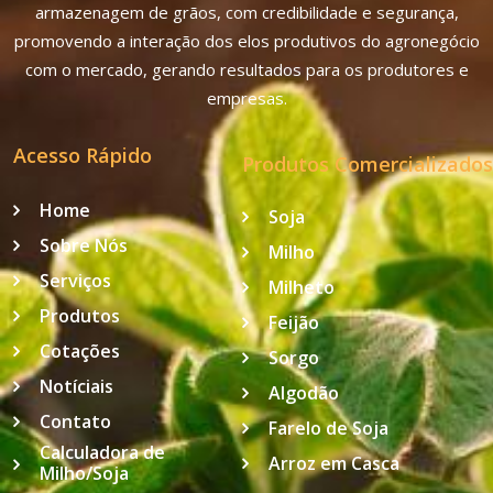
armazenagem de grãos, com credibilidade e segurança,
promovendo a interação dos elos produtivos do agronegócio
com o mercado, gerando resultados para os produtores e
empresas.
Acesso Rápido
Produtos Comercializados
Home
Soja
Sobre Nós
Milho
Serviços
Milheto
Produtos
Feijão
Cotações
Sorgo
Notíciais
Algodão
Contato
Farelo de Soja
Calculadora de
Arroz em Casca
Milho/Soja