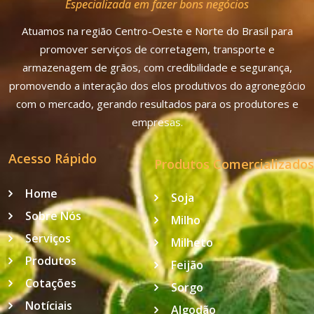
Especializada em fazer bons negócios
Atuamos na região Centro-Oeste e Norte do Brasil para
promover serviços de corretagem, transporte e
armazenagem de grãos, com credibilidade e segurança,
promovendo a interação dos elos produtivos do agronegócio
com o mercado, gerando resultados para os produtores e
empresas.
Acesso Rápido
Produtos Comercializados
Home
Soja
Sobre Nós
Milho
Serviços
Milheto
Produtos
Feijão
Cotações
Sorgo
Notíciais
Algodão