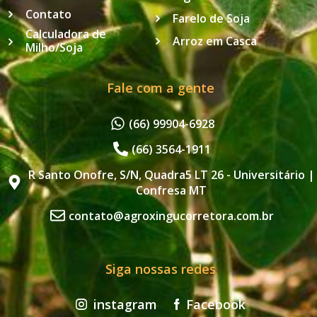
Contato
Farelo de Soja
Calculadora de
Arroz em Casca
Milho/Soja
Fale com a gente
(66) 99904-6928
(66) 3564-1911
R Santo Onofre, S/N, Quadra5 LT 26 - Universitário |
Confresa MT
contato@agroxingucorretora.com.br
Siga nossas redes
instagram
Facebook