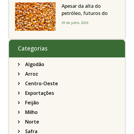
de R$ 150/sc
Apesar da alta do
petróleo, futuros do
milho recuam em
29 de julho, 2026
Chicago acompanhando
a soja nesta quarta-feira
Categorias
Algodão
Arroz
Centro-Oeste
Exportações
Feijão
Milho
Norte
Safra