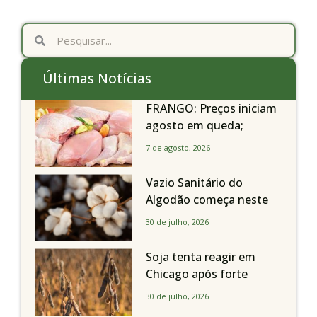
Últimas Notícias
FRANGO: Preços iniciam
agosto em queda;
exportações avançam
7 de agosto, 2026
Vazio Sanitário do
Algodão começa neste
sábado, dia 1º de agosto,
30 de julho, 2026
em todo o Estado de São
Paulo
Soja tenta reagir em
Chicago após forte
liquidação; portos
30 de julho, 2026
brasileiros seguem perto