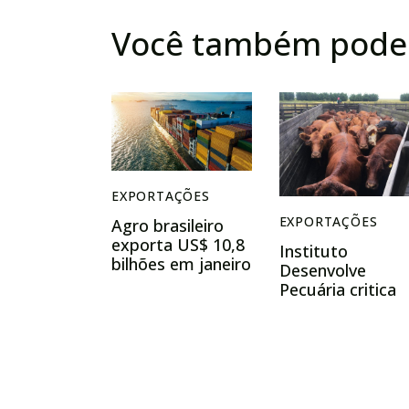
Você também pode 
EXPORTAÇÕES
EXPORTAÇÕES
Agro brasileiro
exporta US$ 10,8
Instituto
bilhões em janeiro
Desenvolve
e registra
Pecuária critica
superávit de US$
decisão de proibi
9,2 bilhões no
exportações de
primeiro mês do
gado vivo
ano