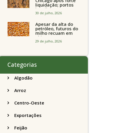
Chicago após forte
liquidação; portos
brasileiros seguem
perto de R$ 150/sc
30 de julho, 2026
Apesar da alta do
petróleo, futuros do
milho recuam em
Chicago
acompanhando a
29 de julho, 2026
soja nesta quarta-
feira
Categorias
Algodão
Arroz
Centro-Oeste
Exportações
Feijão