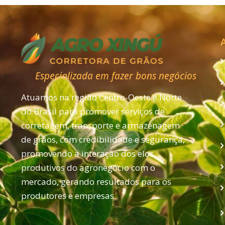
Especializada em fazer bons negócios
Atuamos na região Centro-Oeste e Norte
do Brasil para promover serviços de
corretagem, transporte e armazenagem
de grãos, com credibilidade e segurança,
promovendo a interação dos elos
produtivos do agronegócio com o
mercado, gerando resultados para os
produtores e empresas.