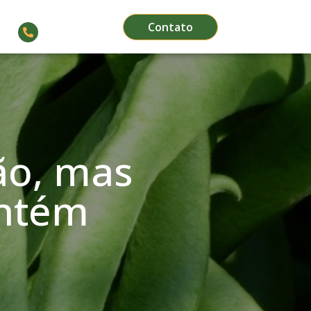
Contato
(66) 3564-1911
jão, mas
ntém