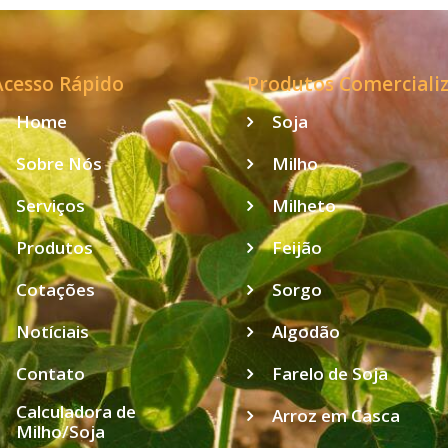
Acesso Rápido
Produtos Comerciali
Home
Soja
Sobre Nós
Milho
Serviços
Milheto
Produtos
Feijão
Cotações
Sorgo
Notíciais
Algodão
Contato
Farelo de Soja
Calculadora de
Arroz em Casca
Milho/Soja