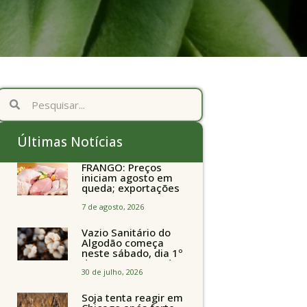
Últimas Notícias
FRANGO: Preços
iniciam agosto em
queda; exportações
avançam
7 de agosto, 2026
Vazio Sanitário do
Algodão começa
neste sábado, dia 1º
de agosto, em todo
o Estado de São
30 de julho, 2026
Paulo
Soja tenta reagir em