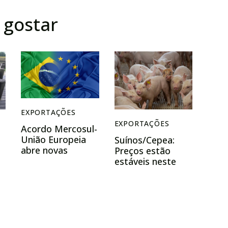
gostar
EXPORTAÇÕES
EXPORTAÇÕES
Acordo Mercosul-
União Europeia
Suínos/Cepea:
abre novas
Preços estão
oportunidades
estáveis neste
para exportações
r
começo de ano;
exportação fecha
2025 com novo
recorde