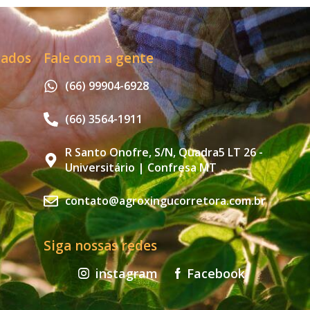
zados
Fale com a gente
(66) 99904-6928
(66) 3564-1911
R Santo Onofre, S/N, Quadra5 LT 26 -
Universitário | Confresa MT
contato@agroxingucorretora.com.br
Siga nossas redes
instagram
Facebook