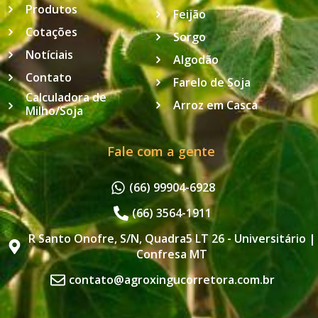
Produtos
Feijão
Cotações
Sorgo
Notíciais
Algodão
Contato
Farelo de Soja
Calculadora de
Arroz em Casca
Milho/Soja
Fale com a gente
(66) 99904-6928
(66) 3564-1911
R Santo Onofre, S/N, Quadra5 LT 26 - Universitário |
Confresa MT
contato@agroxingucorretora.com.br