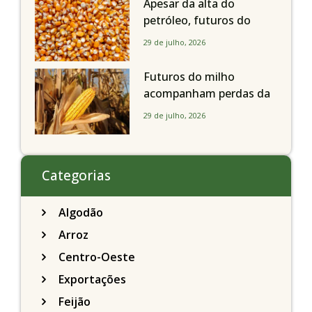
Apesar da alta do
petróleo, futuros do
milho recuam em
29 de julho, 2026
Chicago acompanhando
a soja nesta quarta-feira
Futuros do milho
acompanham perdas da
soja e fecham quarta-
29 de julho, 2026
feira caindo 2% em
Chicago
Categorias
Algodão
Arroz
Centro-Oeste
Exportações
Feijão