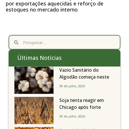
por exportações aquecidas e reforço de
estoques no mercado interno
Últimas Notícias
Vazio Sanitário do
Algodão começa neste
sábado, dia 1º de agosto,
30 de julho, 2026
em todo o Estado de São
Paulo
Soja tenta reagir em
Chicago após forte
liquidação; portos
30 de julho, 2026
brasileiros seguem perto
de R$ 150/sc