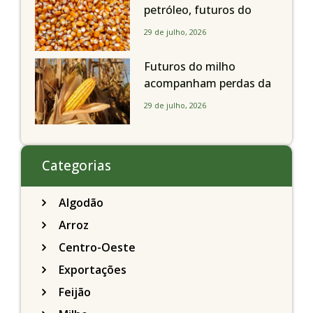
petróleo, futuros do
milho recuam em
29 de julho, 2026
Chicago acompanhando
a soja nesta quarta-feira
Futuros do milho
acompanham perdas da
soja e fecham quarta-
29 de julho, 2026
feira caindo 2% em
Chicago
Categorias
Algodão
Arroz
Centro-Oeste
Exportações
Feijão