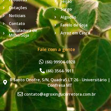
Feijão
Cotações
Sorgo
Notíciais
Algodão
Contato
Farelo de Soja
Calculadora de
Arroz em Casca
Milho/Soja
Fale com a gente
(66) 99904-6928
(66) 3564-1911
R Santo Onofre, S/N, Quadra5 LT 26 - Universitário |
Confresa MT
contato@agroxingucorretora.com.br