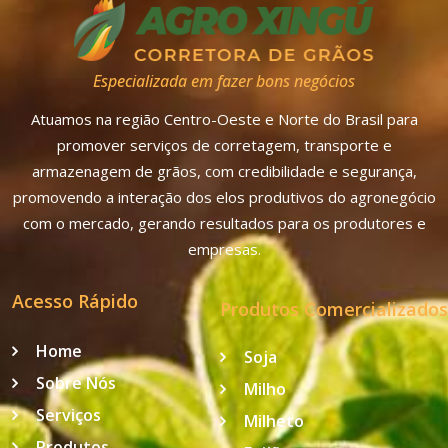
Especializada em fazer bons negócios
Atuamos na região Centro-Oeste e Norte do Brasil para
promover serviços de corretagem, transporte e
armazenagem de grãos, com credibilidade e segurança,
promovendo a interação dos elos produtivos do agronegócio
com o mercado, gerando resultados para os produtores e
empresas.
Acesso Rápido
Produtos Comercializados
Home
Soja
Sobre Nós
Milho
Serviços
Milheto
Produtos