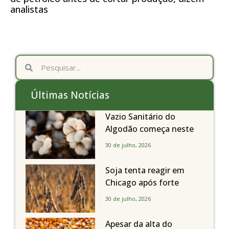
analistas
Últimas Notícias
Vazio Sanitário do
Algodão começa neste
sábado, dia 1º de agosto,
30 de julho, 2026
em todo o Estado de São
Paulo
Soja tenta reagir em
Chicago após forte
liquidação; portos
30 de julho, 2026
brasileiros seguem perto
de R$ 150/sc
Apesar da alta do