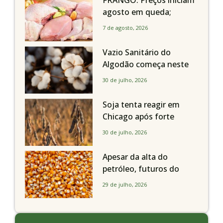
FRANGO: Preços iniciam
agosto em queda;
exportações avançam
7 de agosto, 2026
Vazio Sanitário do
Algodão começa neste
sábado, dia 1º de agosto,
30 de julho, 2026
em todo o Estado de São
Paulo
Soja tenta reagir em
Chicago após forte
liquidação; portos
30 de julho, 2026
brasileiros seguem perto
de R$ 150/sc
Apesar da alta do
petróleo, futuros do
milho recuam em
29 de julho, 2026
Chicago acompanhando
a soja nesta quarta-feira