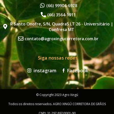
(66) 99904-6928
(66) 3564-1911
R Santo Onofre, S/N, Quadra5 LT 26 - Universitário |
Confresa MT
contato@agroxingucorretora.com.br
Siga nossas redes
instagram
Facebook
© Copyright 2023 Agro Xingú
Todos os direitos reservados. AGRO XINGÚ CORRETORA DE GRÃOS
CNPJ: 31.297.897/0001-90