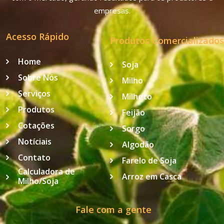
empresas.
Acesso Rápido
Produtos Comercializados
Home
Soja
Sobre Nós
Milho
Serviços
Milheto
Produtos
Feijão
Cotações
Sorgo
Notíciais
Algodão
Contato
Farelo de Soja
Calculadora de
Arroz em Casca
Milho/Soja
Fale com a gente