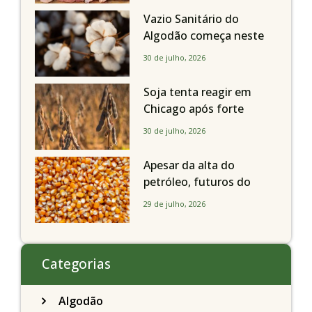
Vazio Sanitário do
Algodão começa neste
sábado, dia 1º de agosto,
30 de julho, 2026
em todo o Estado de São
Paulo
Soja tenta reagir em
Chicago após forte
liquidação; portos
30 de julho, 2026
brasileiros seguem perto
de R$ 150/sc
Apesar da alta do
petróleo, futuros do
milho recuam em
29 de julho, 2026
Chicago acompanhando
a soja nesta quarta-feira
Categorias
Algodão