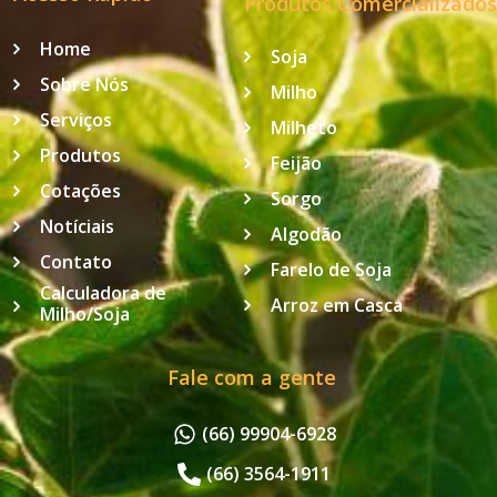
Produtos Comercializados
Home
Soja
Sobre Nós
Milho
Serviços
Milheto
Produtos
Feijão
Cotações
Sorgo
Notíciais
Algodão
Contato
Farelo de Soja
Calculadora de
Arroz em Casca
Milho/Soja
Fale com a gente
(66) 99904-6928
(66) 3564-1911