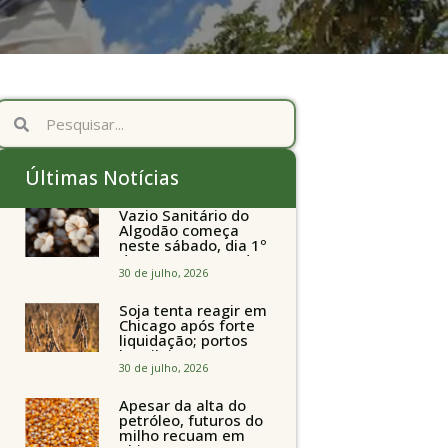
Últimas Notícias
Vazio Sanitário do
Algodão começa
neste sábado, dia 1º
de agosto, em todo
o Estado de São
30 de julho, 2026
Paulo
Soja tenta reagir em
Chicago após forte
liquidação; portos
brasileiros seguem
perto de R$ 150/sc
30 de julho, 2026
Apesar da alta do
petróleo, futuros do
milho recuam em