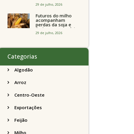
Chicago
acompanhando a
29 de julho, 2026
soja nesta quarta-
feira
Futuros do milho
acompanham
perdas da soja e
fecham quarta-feira
caindo 2% em
29 de julho, 2026
Chicago
Categorias
Algodão
Arroz
Centro-Oeste
Exportações
Feijão
Milho