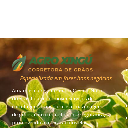
Grosso
Especializada em fazer bons negócios
Atuamos na região Centro-Oeste e Norte
do Brasil para promover serviços de
corretagem, transporte e armazenagem
de grãos, com credibilidade e segurança,
promovendo a interação dos elos