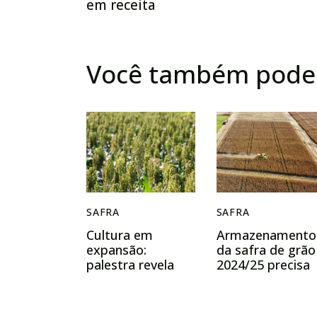
em receita
Você também pode 
SAFRA
SAFRA
Cultura em
Armazenamento
expansão:
da safra de grão
palestra revela
2024/25 precisa
oportunidades
ser planejado
para o sorgo
agora
safrinha em Mato