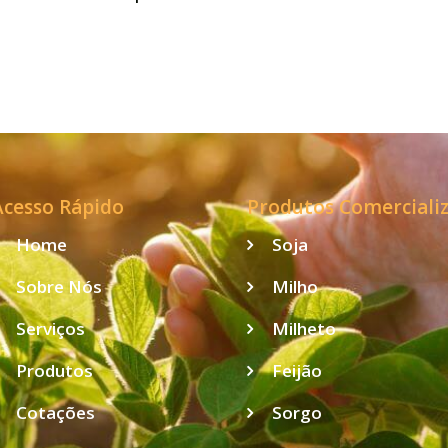
safra de grãos
2023/24 é de
306,4 milhões de
toneladas
Acesso Rápido
Produtos Comerciali
Home
Soja
Sobre Nós
Milho
Serviços
Milheto
Produtos
Feijão
Cotações
Sorgo