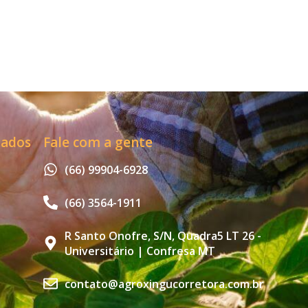
zados
Fale com a gente
(66) 99904-6928
(66) 3564-1911
R Santo Onofre, S/N, Quadra5 LT 26 -
Universitário | Confresa MT
contato@agroxingucorretora.com.br