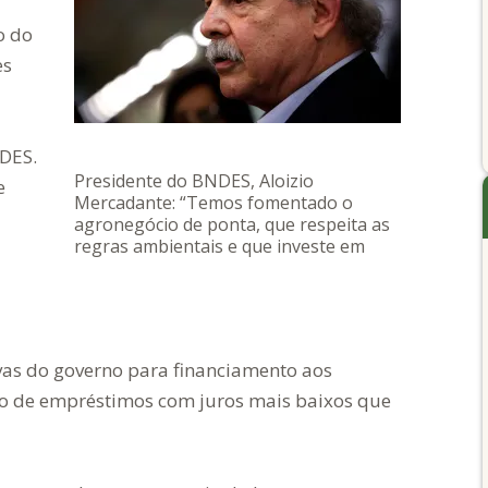
o do
es
NDES.
Presidente do BNDES, Aloizio
e
Mercadante: “Temos fomentado o
agronegócio de ponta, que respeita as
regras ambientais e que investe em
inovação tecnológica” – Foto: Tânia Rêgo
ivas do governo para financiamento aos
ão de empréstimos com juros mais baixos que