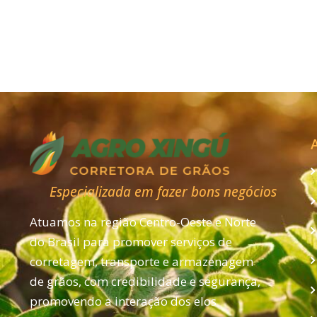
em alta
Especializada em fazer bons negócios
Atuamos na região Centro-Oeste e Norte
do Brasil para promover serviços de
corretagem, transporte e armazenagem
de grãos, com credibilidade e segurança,
promovendo a interação dos elos