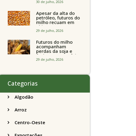
perto de R$ 150/sc
30 de julho, 2026
Apesar da alta do
petróleo, futuros do
milho recuam em
Chicago
acompanhando a
29 de julho, 2026
soja nesta quarta-
feira
Futuros do milho
acompanham
perdas da soja e
fecham quarta-feira
caindo 2% em
29 de julho, 2026
Chicago
Categorias
Algodão
Arroz
Centro-Oeste
Exportações