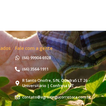
zados
Fale com a gente
(66) 99904-6928
(66) 3564-1911
R Santo Onofre, S/N, Quadra5 LT 26 -
Universitário | Confresa MT
contato@agroxingucorretora.com.br