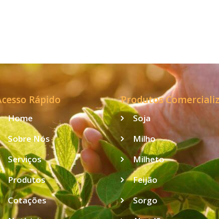
milhões de
Climático
toneladas no
publicado para o
Paraná
ano-safra
2023/2024
Acesso Rápido
Produtos Comerciali
Home
Soja
Sobre Nós
Milho
Serviços
Milheto
Produtos
Feijão
Cotações
Sorgo