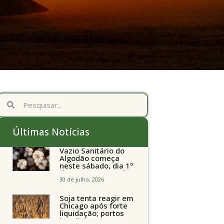
Últimas Notícias
Vazio Sanitário do
Algodão começa
neste sábado, dia 1º
de agosto, em todo
o Estado de São
30 de julho, 2026
Paulo
Soja tenta reagir em
Chicago após forte
liquidação; portos
brasileiros seguem