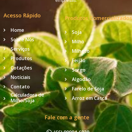
empresas.
Acesso Rápido
Produtos Comercializados
Home
Soja
Sobre Nós
Milho
Serviços
Milheto
Produtos
Feijão
Cotações
Sorgo
Notíciais
Algodão
Contato
Farelo de Soja
Calculadora de
Arroz em Casca
Milho/Soja
Fale com a gente