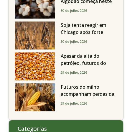
Algodão começa neste
sábado, dia 1º de agosto,
30 de julho, 2026
em todo o Estado de São
Paulo
Soja tenta reagir em
Chicago após forte
liquidação; portos
30 de julho, 2026
brasileiros seguem perto
de R$ 150/sc
Apesar da alta do
petróleo, futuros do
milho recuam em
29 de julho, 2026
Chicago acompanhando
a soja nesta quarta-feira
Futuros do milho
acompanham perdas da
soja e fecham quarta-
29 de julho, 2026
feira caindo 2% em
Chicago
Categorias