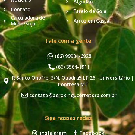
Algodão
Contato
Farelo de Soja
Calculadora de
Arroz em Casca
Milho/Soja
Fale com a gente
(66) 99904-6928
(66) 3564-1911
R Santo Onofre, S/N, Quadra5 LT 26 - Universitário |
Confresa MT
contato@agroxingucorretora.com.br
Siga nossas redes
instagram
Facebook