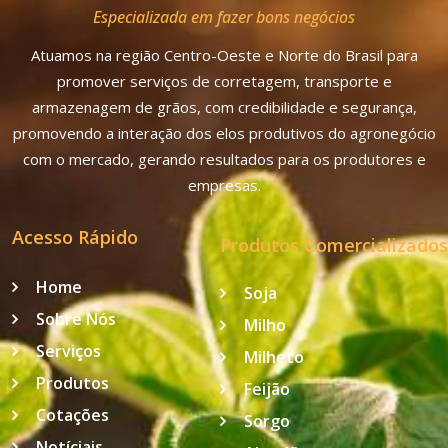
Especializada em fazer bons negócios
Atuamos na região Centro-Oeste e Norte do Brasil para
promover serviços de corretagem, transporte e
armazenagem de grãos, com credibilidade e segurança,
promovendo a interação dos elos produtivos do agronegócio
com o mercado, gerando resultados para os produtores e
empresas.
Acesso Rápido
Produtos Comercializados
Home
Soja
Sobre Nós
Milho
Serviços
Milheto
Produtos
Feijão
Cotações
Sorgo
Notíciais