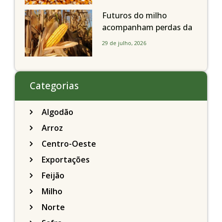
a soja nesta quarta-feira
Futuros do milho
acompanham perdas da
soja e fecham quarta-
29 de julho, 2026
feira caindo 2% em
Chicago
Categorias
Algodão
Arroz
Centro-Oeste
Exportações
Feijão
Milho
Norte