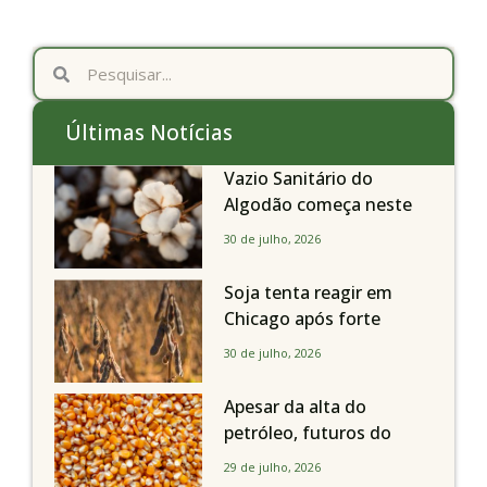
Últimas Notícias
Vazio Sanitário do
Algodão começa neste
sábado, dia 1º de agosto,
30 de julho, 2026
em todo o Estado de São
Paulo
Soja tenta reagir em
Chicago após forte
liquidação; portos
30 de julho, 2026
brasileiros seguem perto
de R$ 150/sc
Apesar da alta do
petróleo, futuros do
milho recuam em
29 de julho, 2026
Chicago acompanhando