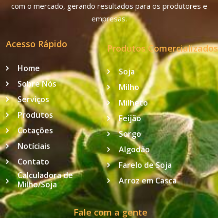
com o mercado, gerando resultados para os produtores e
empresas.
Acesso Rápido
Produtos Comercializados
Home
Soja
Sobre Nós
Milho
Serviços
Milheto
Produtos
Feijão
Cotações
Sorgo
Notíciais
Algodão
Contato
Farelo de Soja
Calculadora de
Arroz em Casca
Milho/Soja
Fale com a gente