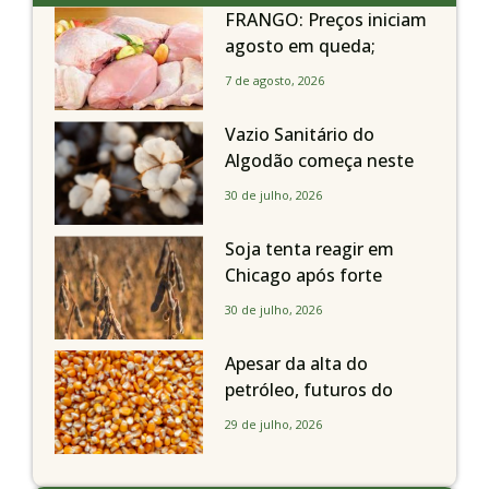
FRANGO: Preços iniciam
agosto em queda;
exportações avançam
7 de agosto, 2026
Vazio Sanitário do
Algodão começa neste
sábado, dia 1º de agosto,
30 de julho, 2026
em todo o Estado de São
Paulo
Soja tenta reagir em
Chicago após forte
liquidação; portos
30 de julho, 2026
brasileiros seguem perto
de R$ 150/sc
Apesar da alta do
petróleo, futuros do
milho recuam em
29 de julho, 2026
Chicago acompanhando
a soja nesta quarta-feira