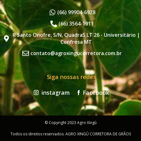
(66) 99904-6928
(66) 3564-1911
R Santo Onofre, S/N, Quadra5 LT 26 - Universitário |
Confresa MT
contato@agroxingucorretora.com.br
Siga nossas redes
instagram
Facebook
© Copyright 2023 Agro Xingú
Todos os direitos reservados. AGRO XINGÚ CORRETORA DE GRÃOS