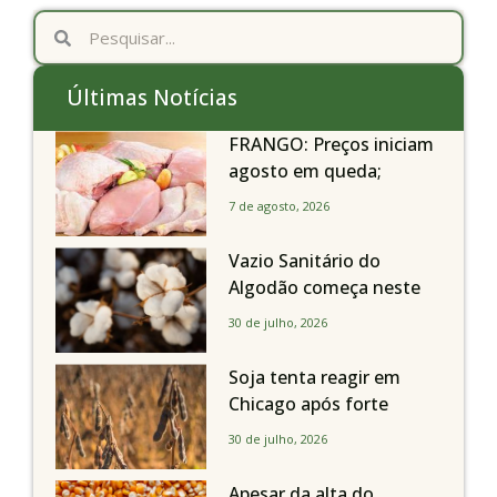
Últimas Notícias
FRANGO: Preços iniciam
agosto em queda;
exportações avançam
7 de agosto, 2026
Vazio Sanitário do
Algodão começa neste
sábado, dia 1º de agosto,
30 de julho, 2026
em todo o Estado de São
Paulo
Soja tenta reagir em
Chicago após forte
liquidação; portos
30 de julho, 2026
brasileiros seguem perto
de R$ 150/sc
Apesar da alta do