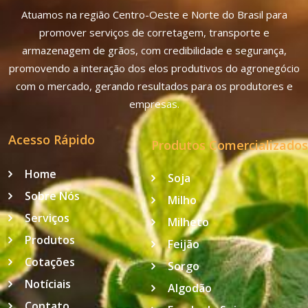
Atuamos na região Centro-Oeste e Norte do Brasil para
promover serviços de corretagem, transporte e
armazenagem de grãos, com credibilidade e segurança,
promovendo a interação dos elos produtivos do agronegócio
com o mercado, gerando resultados para os produtores e
empresas.
Acesso Rápido
Produtos Comercializados
Home
Soja
Sobre Nós
Milho
Serviços
Milheto
Produtos
Feijão
Cotações
Sorgo
Notíciais
Algodão
Contato