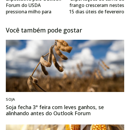
Forum do USDA
frango cresceram nestes
pressiona milho para
15 dias úteis de fevereiro
baixo em Chicago nesta
em relação ao ano
segunda-feira
passado
Você também pode gostar
SOJA
Soja fecha 3ª feira com leves ganhos, se
alinhando antes do Outlook Forum