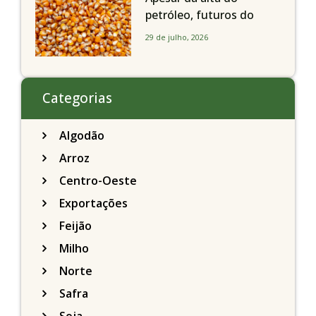
petróleo, futuros do
milho recuam em
29 de julho, 2026
Chicago acompanhando
a soja nesta quarta-feira
Categorias
Algodão
Arroz
Centro-Oeste
Exportações
Feijão
Milho
Norte
Safra