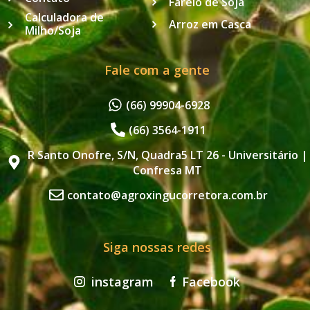
Farelo de Soja
Calculadora de
Arroz em Casca
Milho/Soja
Fale com a gente
(66) 99904-6928
(66) 3564-1911
R Santo Onofre, S/N, Quadra5 LT 26 - Universitário |
Confresa MT
contato@agroxingucorretora.com.br
Siga nossas redes
instagram
Facebook