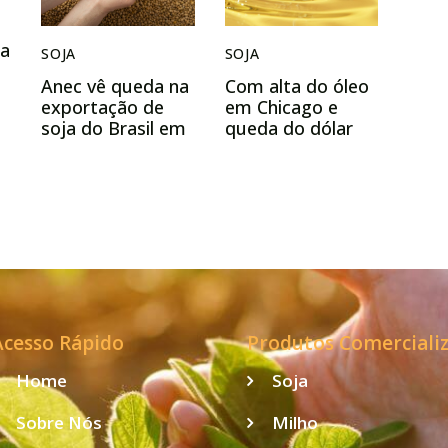
ja
SOJA
SOJA
Anec vê queda na
Com alta do óleo
exportação de
em Chicago e
o
soja do Brasil em
queda do dólar
junho e até 1 mi t
no BR, soja volta
nos embarques
a subir nesta 6ª
de milho
Acesso Rápido
Produtos Comerciali
Home
Soja
Sobre Nós
Milho