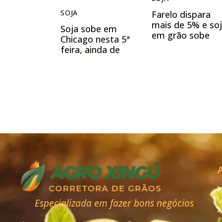
SOJA
Farelo dispara
mais de 5% e so
Soja sobe em
em grão sobe
Chicago nesta 5ª
quase 30 pts na
feira, ainda de
Bolsa de Chicag
olho no RS, mas
nesta 6ª feira
também à espera
do USDA
Especializada em fazer bons negócios