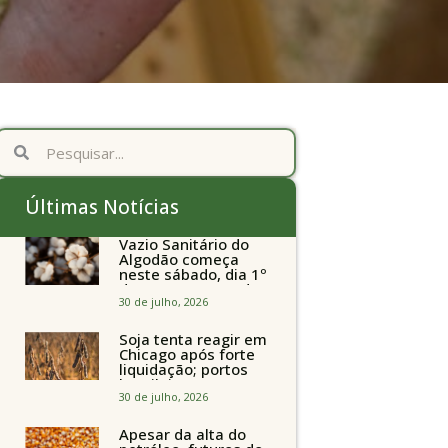
Últimas Notícias
Vazio Sanitário do
Algodão começa
neste sábado, dia 1º
de agosto, em todo
o Estado de São
30 de julho, 2026
Paulo
Soja tenta reagir em
Chicago após forte
liquidação; portos
brasileiros seguem
perto de R$ 150/sc
30 de julho, 2026
Apesar da alta do