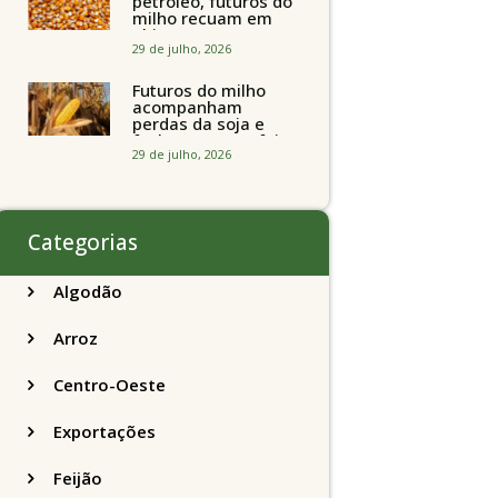
petróleo, futuros do
milho recuam em
Chicago
acompanhando a
29 de julho, 2026
soja nesta quarta-
feira
Futuros do milho
acompanham
perdas da soja e
fecham quarta-feira
caindo 2% em
29 de julho, 2026
Chicago
Categorias
Algodão
Arroz
Centro-Oeste
Exportações
Feijão