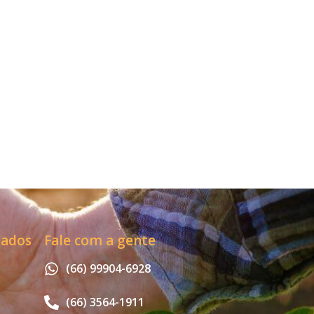
zados
Fale com a gente
(66) 99904-6928
(66) 3564-1911