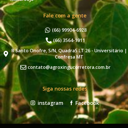
Fale com a gente
(66) 99904-6928
(66) 3564-1911
R Santo Onofre, S/N, Quadra5 LT 26 - Universitário |
Confresa MT
contato@agroxingucorretora.com.br
Siga nossas redes
instagram
Facebook