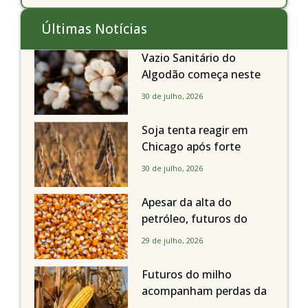
Últimas Notícias
Vazio Sanitário do
Algodão começa neste
sábado, dia 1º de agosto,
30 de julho, 2026
em todo o Estado de São
Paulo
Soja tenta reagir em
Chicago após forte
liquidação; portos
30 de julho, 2026
brasileiros seguem perto
de R$ 150/sc
Apesar da alta do
petróleo, futuros do
milho recuam em
29 de julho, 2026
Chicago acompanhando
a soja nesta quarta-feira
Futuros do milho
acompanham perdas da
soja e fecham quarta-