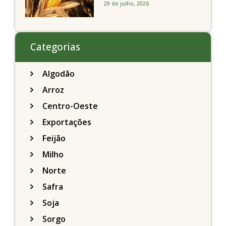
29 de julho, 2026
feira caindo 2% em
Chicago
Categorias
Algodão
Arroz
Centro-Oeste
Exportações
Feijão
Milho
Norte
Safra
Soja
Sorgo