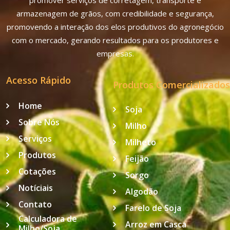
promover serviços de corretagem, transporte e
armazenagem de grãos, com credibilidade e segurança,
promovendo a interação dos elos produtivos do agronegócio
com o mercado, gerando resultados para os produtores e
empresas.
Acesso Rápido
Produtos Comercializados
Home
Soja
Sobre Nós
Milho
Serviços
Milheto
Produtos
Feijão
Cotações
Sorgo
Notíciais
Algodão
Contato
Farelo de Soja
Calculadora de
Arroz em Casca
Milho/Soja