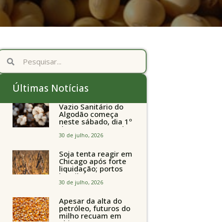
Últimas Notícias
Vazio Sanitário do
Algodão começa
neste sábado, dia 1º
de agosto, em todo
o Estado de São
30 de julho, 2026
Paulo
Soja tenta reagir em
Chicago após forte
liquidação; portos
brasileiros seguem
perto de R$ 150/sc
30 de julho, 2026
Apesar da alta do
petróleo, futuros do
milho recuam em