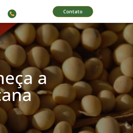
Contato
(66) 3564-1911
meça a
cana