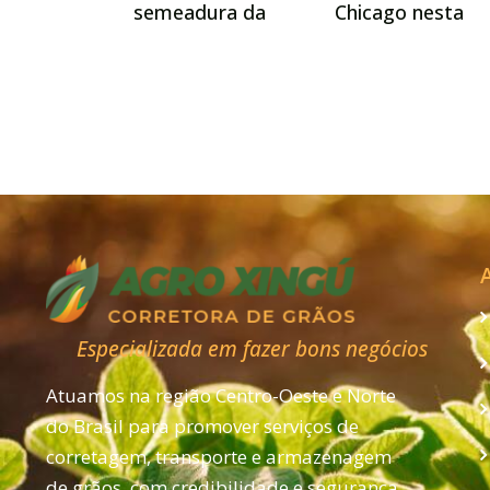
semeadura da
Chicago nesta
soja pode
tarde de 4ª feira
começar no dia
pressionada pel
25 de setembro
clima favorável
em Goiás
nos EUA
Especializada em fazer bons negócios
Atuamos na região Centro-Oeste e Norte
do Brasil para promover serviços de
corretagem, transporte e armazenagem
de grãos, com credibilidade e segurança,