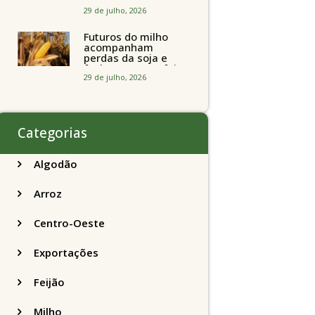
Chicago
acompanhando a
29 de julho, 2026
soja nesta quarta-
feira
Futuros do milho
acompanham
perdas da soja e
fecham quarta-feira
caindo 2% em
29 de julho, 2026
Chicago
Categorias
Algodão
Arroz
Centro-Oeste
Exportações
Feijão
Milho