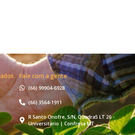
zados
Fale com a gente
(66) 99904-6928
(66) 3564-1911
R Santo Onofre, S/N, Quadra5 LT 26 -
Universitário | Confresa MT