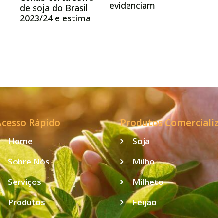
evidenciam
de soja do Brasil
,
impactos das
2023/24 e estima
o
condições
155,3 mi de t
climáticas
nesta 4ª feira
Acesso Rápido
Produtos Comerciali
Home
Soja
Sobre Nós
Milho
Serviços
Milheto
Produtos
Feijão