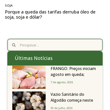
SOJA
Porque a queda das tarifas derruba óleo de
soja, soja e dólar?
Últimas Notícias
FRANGO: Preços iniciam
agosto em queda;
exportações avançam
7 de agosto, 2026
Vazio Sanitário do
Algodão começa neste
sábado, dia 1º de agosto,
30 de julho, 2026