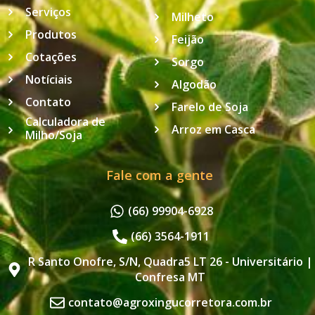
Serviços
Milheto
Produtos
Feijão
Cotações
Sorgo
Notíciais
Algodão
Contato
Farelo de Soja
Calculadora de
Arroz em Casca
Milho/Soja
Fale com a gente
(66) 99904-6928
(66) 3564-1911
R Santo Onofre, S/N, Quadra5 LT 26 - Universitário |
Confresa MT
contato@agroxingucorretora.com.br