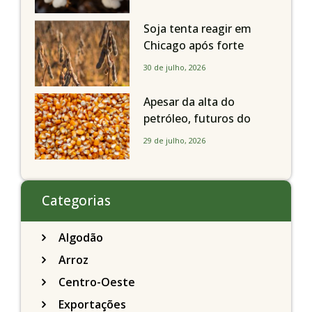
em todo o Estado de São
Paulo
Soja tenta reagir em
Chicago após forte
liquidação; portos
30 de julho, 2026
brasileiros seguem perto
de R$ 150/sc
Apesar da alta do
petróleo, futuros do
milho recuam em
29 de julho, 2026
Chicago acompanhando
a soja nesta quarta-feira
Categorias
Algodão
Arroz
Centro-Oeste
Exportações