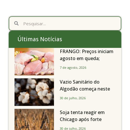
Últimas Notícias
FRANGO: Preços iniciam
agosto em queda;
exportações avançam
7 de agosto, 2026
Vazio Sanitário do
Algodão começa neste
sábado, dia 1º de agosto,
30 de julho, 2026
em todo o Estado de São
Paulo
Soja tenta reagir em
Chicago após forte
liquidação; portos
30 de julho, 2026