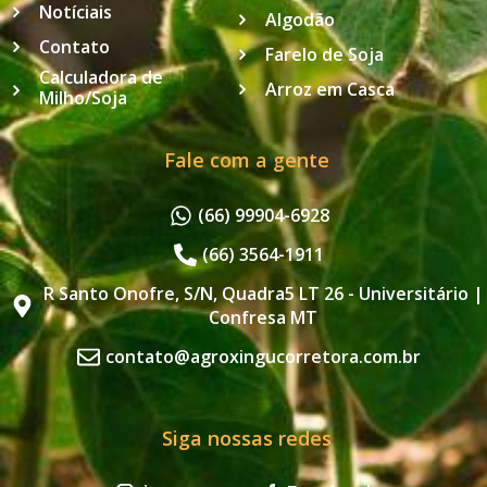
Notíciais
Algodão
Contato
Farelo de Soja
Calculadora de
Arroz em Casca
Milho/Soja
Fale com a gente
(66) 99904-6928
(66) 3564-1911
R Santo Onofre, S/N, Quadra5 LT 26 - Universitário |
Confresa MT
contato@agroxingucorretora.com.br
Siga nossas redes