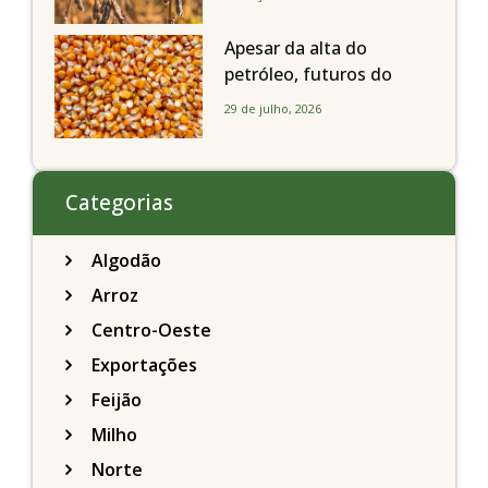
brasileiros seguem perto
de R$ 150/sc
Apesar da alta do
petróleo, futuros do
milho recuam em
29 de julho, 2026
Chicago acompanhando
a soja nesta quarta-feira
Categorias
Algodão
Arroz
Centro-Oeste
Exportações
Feijão
Milho
Norte