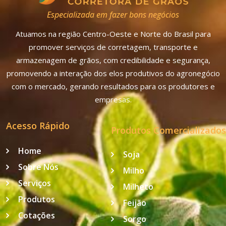
Especializada em fazer bons negócios
Atuamos na região Centro-Oeste e Norte do Brasil para
promover serviços de corretagem, transporte e
armazenagem de grãos, com credibilidade e segurança,
promovendo a interação dos elos produtivos do agronegócio
com o mercado, gerando resultados para os produtores e
empresas.
Acesso Rápido
Produtos Comercializados
Home
Soja
Sobre Nós
Milho
Serviços
Milheto
Produtos
Feijão
Cotações
Sorgo