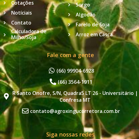
Cotações
Sorgo
Notíciais
Algodão
Contato
Farelo de Soja
Calculadora de
Arroz em Casca
Milho/Soja
Fale com a gente
(66) 99904-6928
(66) 3564-1911
R Santo Onofre, S/N, Quadra5 LT 26 - Universitário |
Confresa MT
contato@agroxingucorretora.com.br
Siga nossas redes