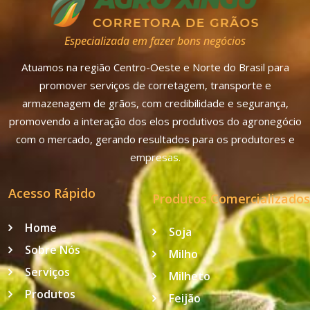
Especializada em fazer bons negócios
Atuamos na região Centro-Oeste e Norte do Brasil para
promover serviços de corretagem, transporte e
armazenagem de grãos, com credibilidade e segurança,
promovendo a interação dos elos produtivos do agronegócio
com o mercado, gerando resultados para os produtores e
empresas.
Acesso Rápido
Produtos Comercializados
Home
Soja
Sobre Nós
Milho
Serviços
Milheto
Produtos
Feijão