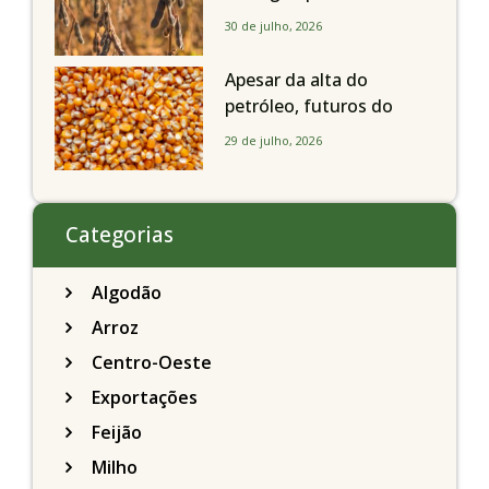
liquidação; portos
30 de julho, 2026
brasileiros seguem perto
de R$ 150/sc
Apesar da alta do
petróleo, futuros do
milho recuam em
29 de julho, 2026
Chicago acompanhando
a soja nesta quarta-feira
Categorias
Algodão
Arroz
Centro-Oeste
Exportações
Feijão
Milho