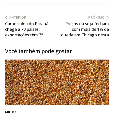
ANTERIOR
PRÓXIMO
Carne suína do Paraná
Preços da soja fecham
chega a 70 países;
com mais de 1% de
exportações têm 2º
queda em Chicago nesta
melhor 1º semestre da
2ª; atenção às
história
retenciones na Argentina
Você também pode gostar
MILHO