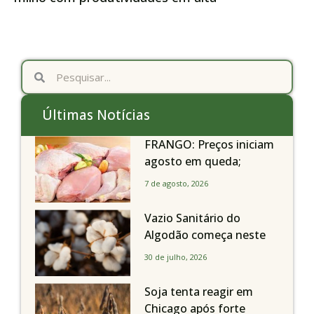
Últimas Notícias
FRANGO: Preços iniciam
agosto em queda;
exportações avançam
7 de agosto, 2026
Vazio Sanitário do
Algodão começa neste
sábado, dia 1º de agosto,
30 de julho, 2026
em todo o Estado de São
Paulo
Soja tenta reagir em
Chicago após forte