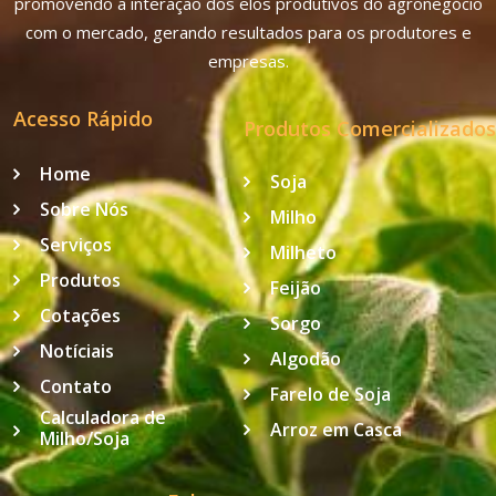
promovendo a interação dos elos produtivos do agronegócio
com o mercado, gerando resultados para os produtores e
empresas.
Acesso Rápido
Produtos Comercializados
Home
Soja
Sobre Nós
Milho
Serviços
Milheto
Produtos
Feijão
Cotações
Sorgo
Notíciais
Algodão
Contato
Farelo de Soja
Calculadora de
Arroz em Casca
Milho/Soja