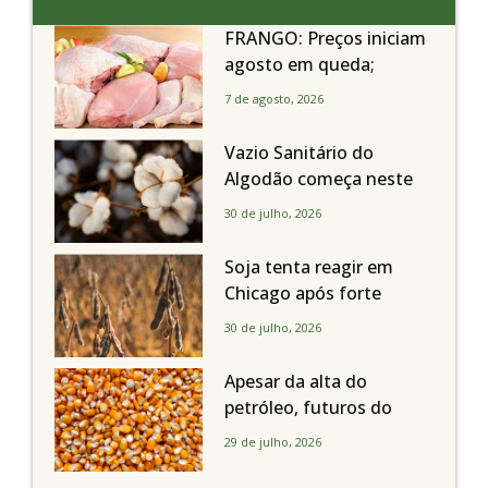
FRANGO: Preços iniciam
agosto em queda;
exportações avançam
7 de agosto, 2026
Vazio Sanitário do
Algodão começa neste
sábado, dia 1º de agosto,
30 de julho, 2026
em todo o Estado de São
Paulo
Soja tenta reagir em
Chicago após forte
liquidação; portos
30 de julho, 2026
brasileiros seguem perto
de R$ 150/sc
Apesar da alta do
petróleo, futuros do
milho recuam em
29 de julho, 2026
Chicago acompanhando
a soja nesta quarta-feira