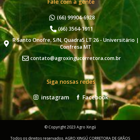
Fale com a gente
(66) 99904-6928
(66) 3564-1911
R Santo Onofre, S/N, Quadra5 LT 26 - Universitário |
Confresa MT
contato@agroxingucorretora.com.br
Siga nossas redes
instagram
Facebook
© Copyright 2023 Agro Xingú
Todos os direitos reservados. AGRO XINGÚ CORRETORA DE GRÃOS