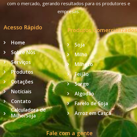
com o mercado, gerando resultados para os produtores e
empresas.
Acesso Rápido
Produtos Comercializados
Home
Soja
Sobre Nós
Milho
Serviços
Milheto
Produtos
Feijão
Cotações
Sorgo
Notíciais
Algodão
Contato
Farelo de Soja
Calculadora de
Arroz em Casca
Milho/Soja
Fale com a gente