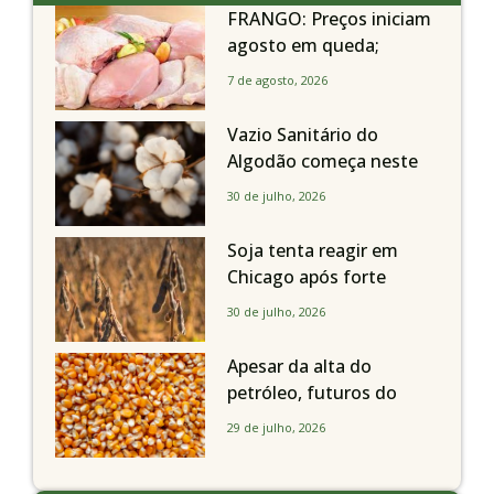
FRANGO: Preços iniciam
agosto em queda;
exportações avançam
7 de agosto, 2026
Vazio Sanitário do
Algodão começa neste
sábado, dia 1º de agosto,
30 de julho, 2026
em todo o Estado de São
Paulo
Soja tenta reagir em
Chicago após forte
liquidação; portos
30 de julho, 2026
brasileiros seguem perto
de R$ 150/sc
Apesar da alta do
petróleo, futuros do
milho recuam em
29 de julho, 2026
Chicago acompanhando
a soja nesta quarta-feira