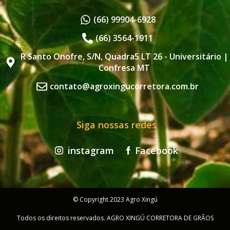
(66) 99904-6928
(66) 3564-1911
R Santo Onofre, S/N, Quadra5 LT 26 - Universitário |
Confresa MT
contato@agroxingucorretora.com.br
Siga nossas redes
instagram
Facebook
© Copyright 2023 Agro Xingú
Todos os direitos reservados. AGRO XINGÚ CORRETORA DE GRÃOS