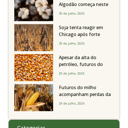
Algodão começa neste
sábado, dia 1º de agosto,
30 de julho, 2026
em todo o Estado de São
Paulo
Soja tenta reagir em
Chicago após forte
liquidação; portos
30 de julho, 2026
brasileiros seguem perto
de R$ 150/sc
Apesar da alta do
petróleo, futuros do
milho recuam em
29 de julho, 2026
Chicago acompanhando
a soja nesta quarta-feira
Futuros do milho
acompanham perdas da
soja e fecham quarta-
29 de julho, 2026
feira caindo 2% em
Chicago