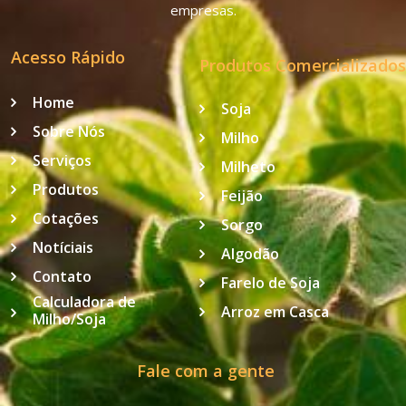
empresas.
Acesso Rápido
Produtos Comercializados
Home
Soja
Sobre Nós
Milho
Serviços
Milheto
Produtos
Feijão
Cotações
Sorgo
Notíciais
Algodão
Contato
Farelo de Soja
Calculadora de
Arroz em Casca
Milho/Soja
Fale com a gente