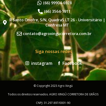
(66) 99904-6928
(66) 3564-1911
R Santo Onofre, S/N, Quadra5 LT 26 - Universitário |
Confresa MT
contato@agroxingucorretora.com.br
Siga nossas redes
instagram
Facebook
© Copyright 2023 Agro Xingú
Todos os direitos reservados. AGRO XINGÚ CORRETORA DE GRÃOS
CNPJ: 31.297.897/0001-90